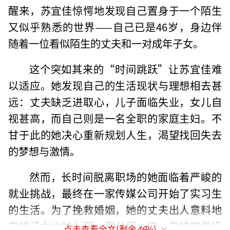
醒来，苏宜佳惊愕地发现自己置身于一个陌生
又似乎熟悉的世界——自己已是46岁，身边伴
随着一位看似陌生的丈夫和一对成年子女。
这个突如其来的“时间跳跃”让苏宜佳难
以适应。她发现自己的生活现状与理想相去甚
远：丈夫缺乏进取心，儿子面临失业，女儿自
视甚高，而自己则是一名全职的家庭主妇。不
甘于此的她决心重新规划人生，渴望找回失去
的梦想与激情。
然而，长时间脱离职场的她面临着严峻的
就业挑战，最终在一家传媒公司开始了实习生
的生活。为了挽救婚姻，她的丈夫出人意料地
安排子女也加入同一家公司，这一安排非但没
点击查看全文(剩余
46
%)