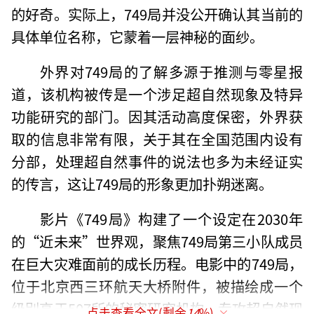
的好奇。实际上，749局并没公开确认其当前的
具体单位名称，它蒙着一层神秘的面纱。
外界对749局的了解多源于推测与零星报
道，该机构被传是一个涉足超自然现象及特异
功能研究的部门。因其活动高度保密，外界获
取的信息非常有限，关于其在全国范围内设有
分部，处理超自然事件的说法也多为未经证实
的传言，这让749局的形象更加扑朔迷离。
影片《749局》构建了一个设定在2030年
的“近未来”世界观，聚焦749局第三小队成员
在巨大灾难面前的成长历程。电影中的749局，
位于北京西三环航天大桥附件，被描绘成一个
级别高于507所的秘密研究机构，专攻超自然现
点击查看全文(剩余
14
%)