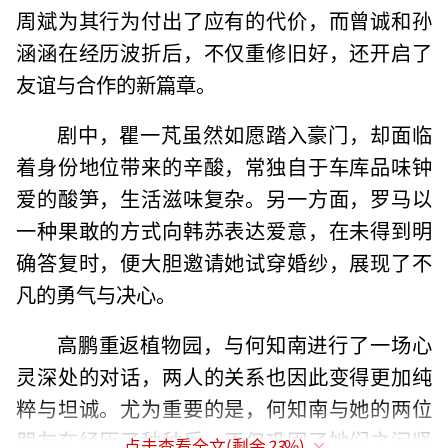
周斌为其行为付出了应有的代价，而曾诚和孙
涵涵在经历波折后，不仅重修旧好，还开启了
友谊与合作的新篇章。
剧中，瞿一芃虽然如愿踏入豪门，却面临
着身份地位带来的辛酸，常独自于车库品味钟
爱的酸笋，生活滋味复杂。另一方面，罗马以
一种果敢的方式向韩苏表达爱意，在未得到明
确答复时，便大胆邀请她试穿婚纱，展现了不
凡的勇气与决心。
高鹏重返植物园，与何知南进行了一场心
灵深处的对话，两人的关系也因此变得更加纯
粹与坦诚。尤为重要的是，何知南与她的两位
朋友在经历了种种后，不仅巩固了她们之间坚
点击查看全文(剩余
23
%)