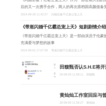
后的又一次携手合作，两人的再次搭档因高颜值备
2024-09-26 11:42:57
闪婚后被千亿老公宠上天
《带崽闪婚千亿霸总宠上天》短剧剧情介绍
《带崽闪婚千亿霸总宠上天》是一部由演员于伦豪
充满爱与梦想的故事
2024-09-01 17:07:59
带崽闪婚千亿霸总宠上天
田馥甄否认S.H.E将
26-08-05 11:58:11
田馥甄
黄灿灿工作室回应与
26-08-05 11:56:27
黄灿灿