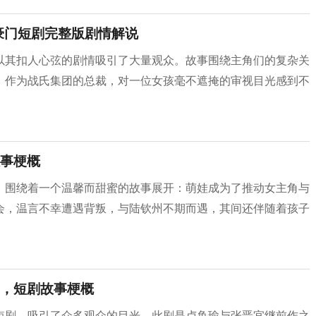
豪门短剧完整版剧情解说
以其扣人心弦的剧情吸引了大量观众。故事围绕主角们的复杂关
，作为战氏集团的总裁，对一位女孩毫不遮掩的审视目光感到不
事梗概
，围绕着一个温馨而甜蜜的故事展开：萌娃成为了推动女主角与
会，温言不幸遭遇背叛，与陆钦州不期而遇，其间还伴随着孩子
，短剧故事梗概
短剧，吸引了众多观众的目光。此剧是卢奂瑜与张晋宜继前作之