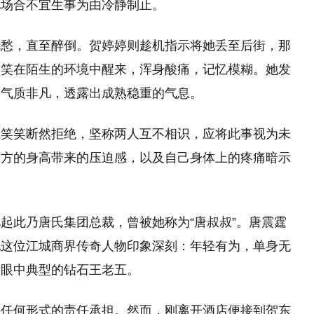
礼场合不宜生事为由冷静制止。
浇愁，直至醉倒。贺婷婷则趁机指示将她丢至后街，那
笑笑在陌生的环境中醒来，浑身酸痛，记忆模糊。她发
，气质非凡，透露出成熟稳重的气息。
江笑笑断然拒绝，坚称两人互不相识，应将此事视为未
对方的身高带来的压迫感，以及自己身体上的疼痛暗示
起此乃唐氏集团总裁，曾被她称为“唐叔叔”。唐震霆
他这位江城商界传奇人物印象深刻：年轻有为，单身无
界眼中典型的钻石王老五。
受任何形式的责任承担。然而，刚离开酒店便接到贺东