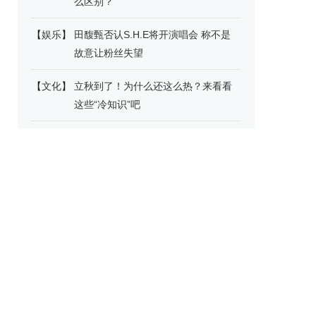
么区别？
【
娱乐
】
田馥甄否认S.H.E将开演唱会 称不是
故意让粉丝失望
【
文化
】
立秋到了！为什么还这么热？来看看
这些“冷知识”吧