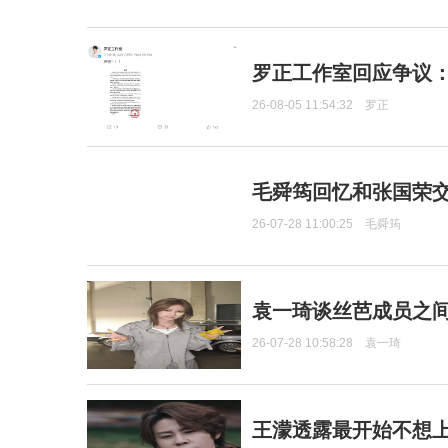
罗正工作室回应争议
26-08-05 11:54:32
罗正
毛舜筠回忆和张国荣
26-07-28 11:00:25
毛舜筠
袁一琦谈丝芭成员之
26-07-28 10:58:28
袁一琦
王濛透露最开始不想上