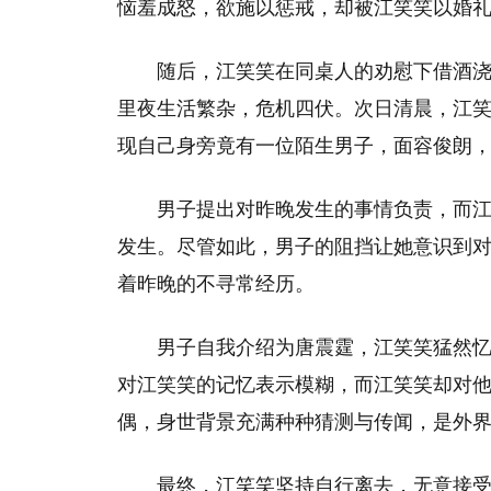
恼羞成怒，欲施以惩戒，却被江笑笑以婚
随后，江笑笑在同桌人的劝慰下借酒
里夜生活繁杂，危机四伏。次日清晨，江
现自己身旁竟有一位陌生男子，面容俊朗
男子提出对昨晚发生的事情负责，而
发生。尽管如此，男子的阻挡让她意识到
着昨晚的不寻常经历。
男子自我介绍为唐震霆，江笑笑猛然忆
对江笑笑的记忆表示模糊，而江笑笑却对
偶，身世背景充满种种猜测与传闻，是外
最终，江笑笑坚持自行离去，无意接