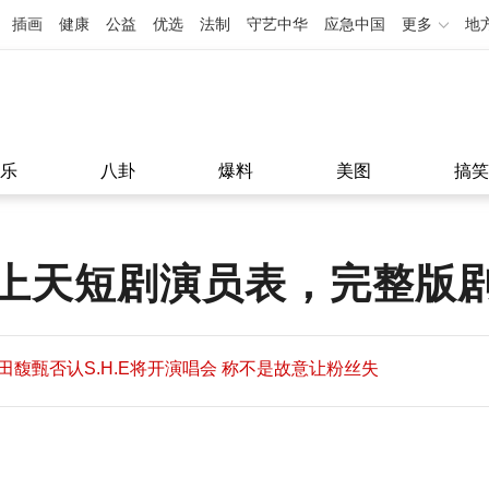
插画
健康
公益
优选
法制
守艺中华
应急中国
更多
地
乐
八卦
爆料
美图
搞笑
上天短剧演员表，完整版
田馥甄否认S.H.E将开演唱会 称不是故意让粉丝失
望
田馥甄否认S.H.E将开演唱会 称不是故意让粉丝失
11:08
望
11:08