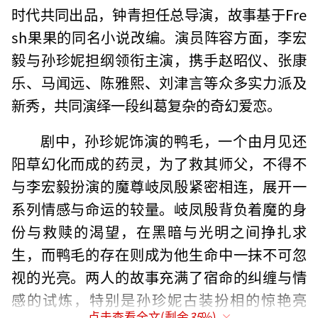
时代共同出品，钟青担任总导演，故事基于Fre
sh果果的同名小说改编。演员阵容方面，李宏
毅与孙珍妮担纲领衔主演，携手赵昭仪、张康
乐、马闻远、陈雅熙、刘津言等众多实力派及
新秀，共同演绎一段纠葛复杂的奇幻爱恋。
剧中，孙珍妮饰演的鸭毛，一个由月见还
阳草幻化而成的药灵，为了救其师父，不得不
与李宏毅扮演的魔尊岐凤殷紧密相连，展开一
系列情感与命运的较量。岐凤殷背负着魔的身
份与救赎的渴望，在黑暗与光明之间挣扎求
生，而鸭毛的存在则成为他生命中一抹不可忽
视的光亮。两人的故事充满了宿命的纠缠与情
感的试炼，特别是孙珍妮古装扮相的惊艳亮
点击查看全文(剩余
35
%)