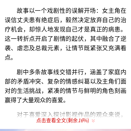
故事以一个戏剧性的误解开场：女主角在
误信丈夫患有绝症后，毅然决定放弃自己的治
疗机会，却惊人地发现自己才是真正的病患。
这一转折点开启了剧情的起伏，其中融合了逆
袭、虐恋及总裁元素，让情节既紧张又充满看
点。
剧中多条故事线交错并行，涵盖了家庭内
部的矛盾冲突、复杂的情感纠葛以及主角们面
对的生活挑战，紧凑的情节与鲜明的角色刻画
赢得了大量观众的喜爱。
对于喜爱深入探讨影视作品的观众来说，
点击查看全文(剩余
16
%)
《消失的她之前妻归来》无疑提供了丰富的内