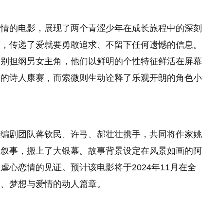
爱情的电影，展现了两个青涩少年在成长旅程中的深刻
节，传递了爱就要勇敢追求、不留下任何遗憾的信息。
分别担纲男女主角，他们以鲜明的个性特征鲜活在屏幕
邃的诗人康赛，而索微则生动诠释了乐观开朗的角色小
与编剧团队蒋钦民、许弓、郝壮壮携手，共同将作家姚
像叙事，搬上了大银幕。故事背景设定在风景如画的阿
心恋情的见证。预计该电影将于2024年11月在全
长、梦想与爱情的动人篇章。