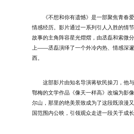
《不想和你有遗憾》是一部聚焦青春
情感经历。影片通过一系列引人入胜的情
故事的主角阵容星光熠熠，由丞磊和索微
上——丞磊演绎了一个外冷内热、情感深
西。
这部影片由知名导演蒋钦民操刀，他
鄂梅的文学作品《像天一样高》改编为影
尔山，那里的绝美景致成为了这段既浪漫又虐
国范围内公映，引领观众走进一段关于成