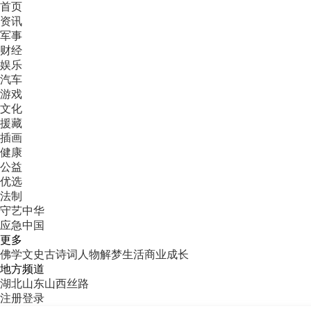
首页
资讯
军事
财经
娱乐
汽车
游戏
文化
援藏
插画
健康
公益
优选
法制
守艺中华
应急中国
更多
佛学
文史
古诗词
人物
解梦
生活
商业
成长
地方频道
湖北
山东
山西
丝路
注册
登录