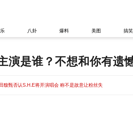
乐
八卦
爆料
美图
搞笑
主演是谁？不想和你有遗
田馥甄否认S.H.E将开演唱会 称不是故意让粉丝失
望
田馥甄否认S.H.E将开演唱会 称不是故意让粉丝失
11:08
望
11:08