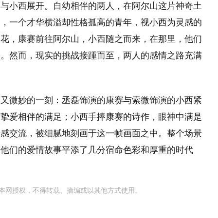
赛与小西展开。自幼相伴的两人，在阿尔山这片神奇土
赛，一个才华横溢却性格孤高的青年，视小西为灵感的
火花，康赛前往阿尔山，小西随之而来，在那里，他们
宿。然而，现实的挑战接踵而至，两人的感情之路充满
而又微妙的一刻：丞磊饰演的康赛与索微饰演的小西紧
与挚爱相伴的满足；小西手捧康赛的诗作，眼神中满是
情感交流，被细腻地刻画于这一帧画面之中。整个场景
为他们的爱情故事平添了几分宿命色彩和厚重的时代
本网授权，不得转载、摘编或以其他方式使用。