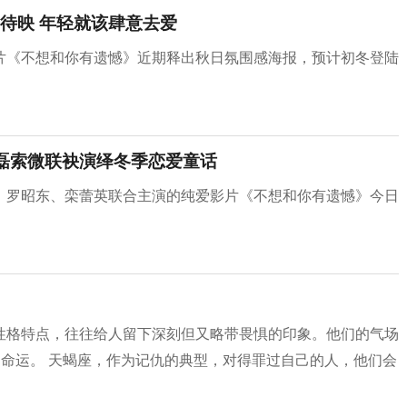
待映 年轻就该肆意去爱
片《不想和你有遗憾》近期释出秋日氛围感海报，预计初冬登陆
丞磊索微联袂演绎冬季恋爱童话
，罗昭东、栾蕾英联合主演的纯爱影片《不想和你有遗憾》今日
性格特点，往往给人留下深刻但又略带畏惧的印象。他们的气场
的命运。 天蝎座，作为记仇的典型，对得罪过自己的人，他们会