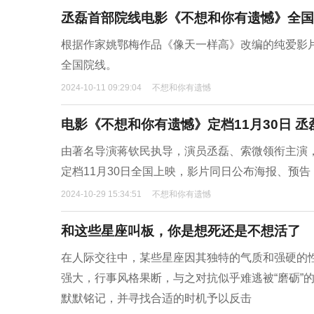
丞磊首部院线电影《不想和你有遗憾》全国
根据作家姚鄂梅作品《像天一样高》改编的纯爱影
全国院线。
2024-10-11 09:29:04
不想和你有遗憾
电影《不想和你有遗憾》定档11月30日 
由著名导演蒋钦民执导，演员丞磊、索微领衔主演
定档11月30日全国上映，影片同日公布海报、预告
2024-10-29 15:34:51
不想和你有遗憾
和这些星座叫板，你是想死还是不想活了
在人际交往中，某些星座因其独特的气质和强硬的
强大，行事风格果断，与之对抗似乎难逃被“磨砺”
默默铭记，并寻找合适的时机予以反击