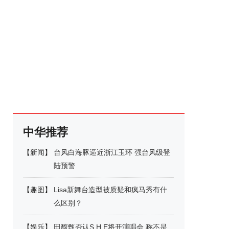
中华推荐
【
新闻
】
台风白海豚逼近浙江玉环 强台风级登
陆预警
【
趣图
】
Lisa新舞台造型被质疑和疯马秀有什
么区别？
【
娱乐
】
田馥甄否认S.H.E将开演唱会 称不是