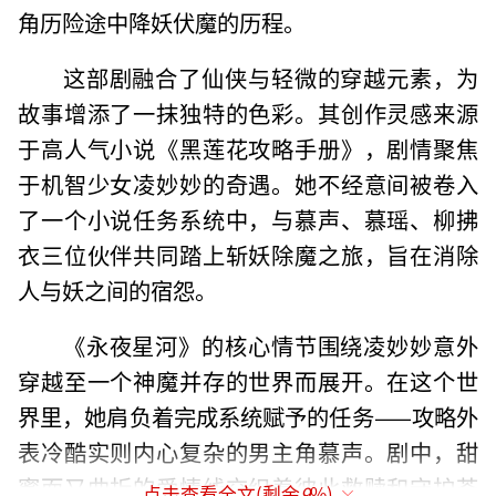
角历险途中降妖伏魔的历程。
这部剧融合了仙侠与轻微的穿越元素，为
故事增添了一抹独特的色彩。其创作灵感来源
于高人气小说《黑莲花攻略手册》，剧情聚焦
于机智少女凌妙妙的奇遇。她不经意间被卷入
了一个小说任务系统中，与慕声、慕瑶、柳拂
衣三位伙伴共同踏上斩妖除魔之旅，旨在消除
人与妖之间的宿怨。
《永夜星河》的核心情节围绕凌妙妙意外
穿越至一个神魔并存的世界而展开。在这个世
界里，她肩负着完成系统赋予的任务——攻略外
表冷酷实则内心复杂的男主角慕声。剧中，甜
蜜而又曲折的爱情线交织着彼此救赎和守护苍
点击查看全文(剩余
9
%)