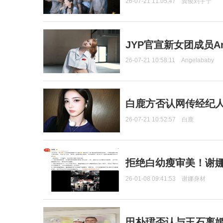
26-07-21 11:05:47
龚俊刘宇宁
JYP官宣新女团成员Ang
26-07-21 10:58:11
Angelababy
白鹿方否认网传经纪人
26-07-21 10:52:57
白鹿
拒绝白幼瘦审美！谢娜
26-01-08 09:41:53
谢娜身材
田朴珺否认与王石离婚