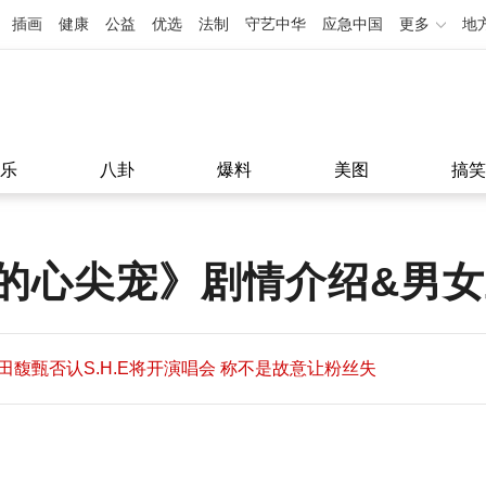
插画
健康
公益
优选
法制
守艺中华
应急中国
更多
地
乐
八卦
爆料
美图
搞笑
的心尖宠》剧情介绍&男
田馥甄否认S.H.E将开演唱会 称不是故意让粉丝失
望
田馥甄否认S.H.E将开演唱会 称不是故意让粉丝失
11:08
望
11:08