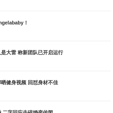
elababy！
是大雷 称新团队已开启运行
晒健身视频 回怼身材不佳
 二字回应击碎婚变传闻