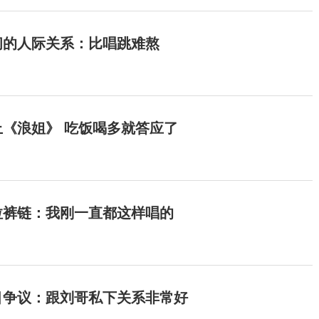
间的人际关系：比唱跳难熬
《浪姐》 吃饭喝多就答应了
拉裤链：我刚一直都这样唱的
目争议：跟刘哥私下关系非常好