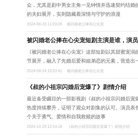
众，尤其是剧中男女主角一见钟情并迅速契约结婚
的夫妇展开，实则隐藏着深情与守护的浪漫
2024-08-23 11:03:06
被闪婚老公捧在心尖宠
被闪婚老公捧在心尖宠短剧主演是谁，演员
《被闪婚老公捧在心尖宠》这部短剧以其甜蜜宠溺
节展开，融入了先婚后爱和姐弟恋的元素，营造出
2024-08-24 10:53:41
被闪婚老公捧在心尖宠
《叔的小祖宗闪婚后宠爆了》剧情介绍
最近备受瞩目的一部影视剧《叔的小祖宗闪婚后宠
热度持续攀升，证明了观众对剧集的认可。演员表
个关于勇气、爱情和自我救赎的故事
2024-10-25 12:14:18
《叔的小祖宗闪婚后宠爆了》剧情介绍