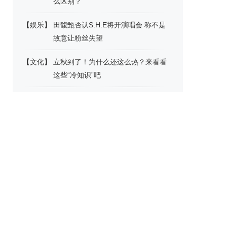
么区别？
【
娱乐
】
田馥甄否认S.H.E将开演唱会 称不是
故意让粉丝失望
【
文化
】
立秋到了！为什么还这么热？来看看
这些“冷知识”吧