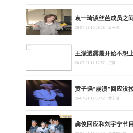
袁一琦谈丝芭成员之
26-07-28 10:58:28
袁一琦
王濛透露最开始不想上
26-07-21 11:12:57
王濛
黄子韬“崩溃”回应没
26-07-21 11:08:42
黄子韬
龚俊回应和刘宇宁节