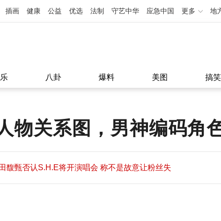
插画
健康
公益
优选
法制
守艺中华
应急中国
更多
地
乐
八卦
爆料
美图
搞笑
人物关系图，男神编码角
田馥甄否认S.H.E将开演唱会 称不是故意让粉丝失
望
田馥甄否认S.H.E将开演唱会 称不是故意让粉丝失
11:08
望
11:08