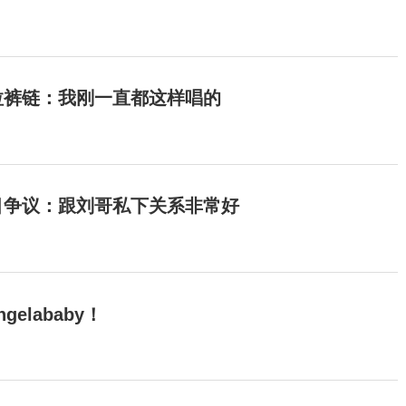
拉裤链：我刚一直都这样唱的
目争议：跟刘哥私下关系非常好
elababy！