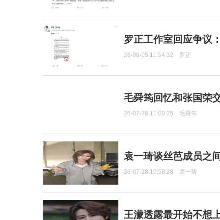
罗正工作室回应争议
26-08-05 11:54:32
罗正
毛舜筠回忆和张国荣
26-07-28 11:00:25
毛舜筠
袁一琦谈丝芭成员之
26-07-28 10:58:28
袁一琦
王濛透露最开始不想上