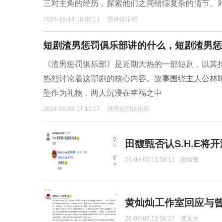
三对主角的经历，探索他们之间错综复杂的情节。
2024-10-14 16:08:11
男神俱乐部
短剧渣男惩罚俱乐部讲的什么，短剧渣男惩
《渣男惩罚俱乐部》是近期大热的一部短剧，以其
热烈讨论着这部剧的核心内容。故事围绕主人公林
坠作为礼物，两人沉浸在幸福之中
2024-09-08 17:12:17
渣男惩罚俱乐部
田馥甄否认S.H.E将
26-08-05 11:58:11
田馥甄
黄灿灿工作室回应与
26-08-05 11:56:27
黄灿灿