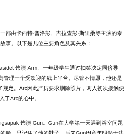
一部由卡西特·普洛彭、吉拉查彭·斯里桑等主演的泰
的故事。以下是几位主要角色及其关系：
Book Kasidet 饰演 Arm。一年级学生通过抽签决定同侪导
并负责管理一个受欢迎的线上平台。尽管不情愿，他还是
了规定。Arc因此严厉要求删除照片，两人初次接触便
入了Arc的心中。
nta Pongsapak 饰演 Gun。Gun在大学第一天遇到浴室问题
的脸，只记住了他的鞋子。后来Gun因童年阴影无法