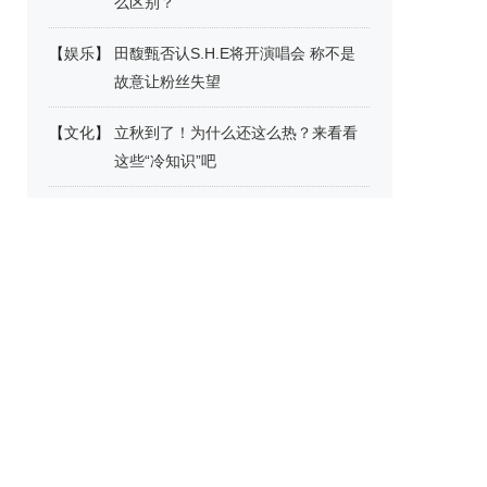
么区别？
【
娱乐
】
田馥甄否认S.H.E将开演唱会 称不是
故意让粉丝失望
【
文化
】
立秋到了！为什么还这么热？来看看
这些“冷知识”吧