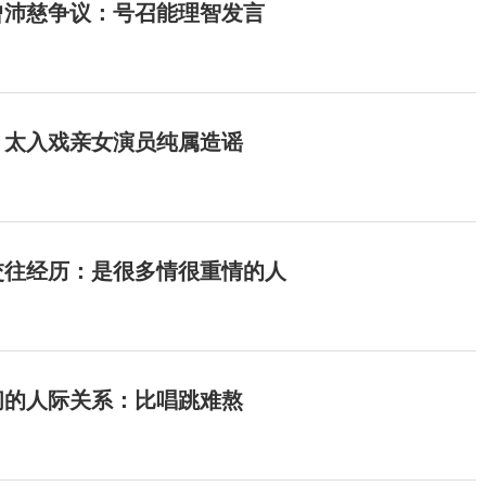
曾沛慈争议：号召能理智发言
：太入戏亲女演员纯属造谣
交往经历：是很多情很重情的人
间的人际关系：比唱跳难熬