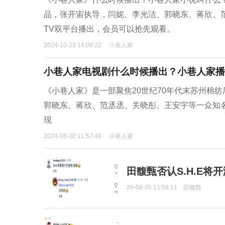
品，张开宙执导，闫妮、李光洁、郭晓东、蒋欣、
TV双平台播出，会员可以抢先观看‌。 ​
2024-10-23 14:09:22
小巷人家
小巷人家电视剧什么时候播出？小巷人家播
《小巷人家》是一部聚焦20世纪70年代末苏州棉
郭晓东、蒋欣、范丞丞、关晓彤、王安宇等一众知
现
2024-08-20 11:57:49
小巷人家
田馥甄否认S.H.E将
26-08-05 11:58:11
田馥甄