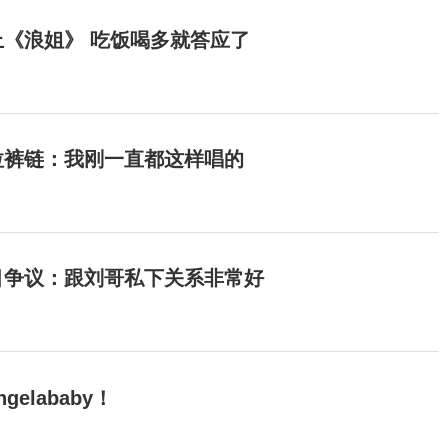
《浪姐》 吃饭喝多就答应了
拉裤链：我刚一直都这样唱的
目争议：跟刘哥私下关系非常好
elababy！