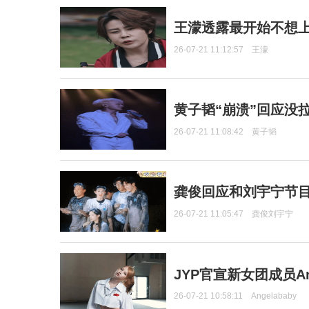
王濛透露最开始不想上
26-07-21 11:12:57
王濛
黄子韬“崩溃”回应没
26-07-21 11:08:42
黄子韬
龚俊回应和刘宇宁节
26-07-21 11:05:47
龚俊刘宇宁
JYP官宣新女团成员Ang
26-07-21 10:58:11
Angelababy