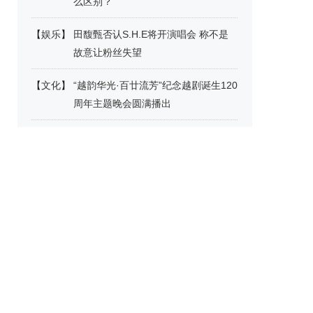
么区别？
【
娱乐
】
田馥甄否认S.H.E将开演唱会 称不是
故意让粉丝失望
【
文化
】
“越韵华光·百廿流芳”纪念越剧诞生120
周年主题晚会圆满播出