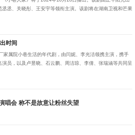
范丞丞、关晓彤、王安宇等领衔主演。该剧将在湖南卫视和芒果
出时间
纺厂家属院小巷生活的年代剧，由闫妮、李光洁领携主演，携手
名演员，以及卢昱晓、石云鹏、周洁琼、李倩、张瑞涵等共同呈
开演唱会 称不是故意让粉丝失望