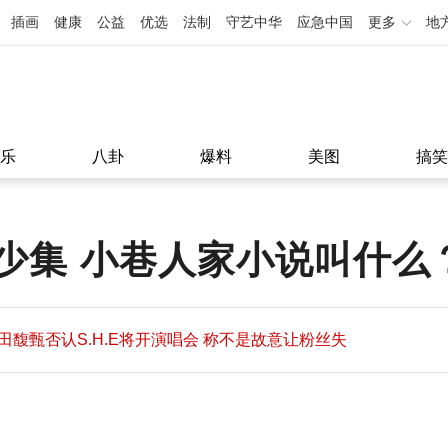
插画
健康
公益
优选
法制
守艺中华
应急中国
更多
地
乐
八卦
爆料
美图
搞笑
少集 小巷人家小说叫什么
田馥甄否认S.H.E将开演唱会 称不是故意让粉丝失
望
田馥甄否认S.H.E将开演唱会 称不是故意让粉丝失
11:08
望
11:08