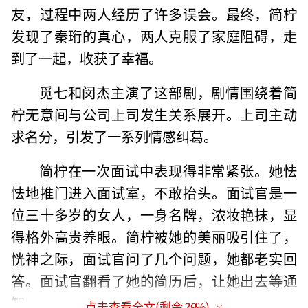
友，过程中两人经历了许多误会。最终，简柠
发现了秦珩的真心，两人克服了家庭阻碍，走
到了一起，收获了幸福。
觅七和闵杰主演了这部剧，剧情围绕着简
柠无意间与公司上司发生关系展开。上司主动
求名分，引发了一系列情感纠葛。
简柠在一次面试中表现得非常紧张。她怯
怯地推门进入面试室，不敢抬头。面试官是一
位三十多岁的女人，一身名牌，浓妆艳抹，显
得格外高贵养眼。简柠被她的美丽吸引住了，
恍神之际，面试官问了几个问题，她都老实回
答。面试官翻看了她的简历后，让她出去等通
知。
点击查看全文(剩余
29
%)