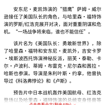
安东尼·麦凯饰演的“猎鹰”萨姆·威尔
逊接任了美国队长的角色，与哈里森·福特饰
演的罗斯/红浩克展开对决，面对重重阴谋和危
机。“一场战争将来临，谁也不能信任”。
该片名为《美国队长：勇敢新世界》，除
了哈里森·福特和安东尼·麦凯外，吉安卡罗
·埃斯波西托饰演神秘反派，丽芙·泰勒、卡
尔·卢波利、蒂姆·布雷克·尼尔森和茜拉·
哈斯也参演。导演是朱利叶斯·约拿，他曾执
导过《科洛弗悖论》和《卢斯》。
预告片中日本战机轰炸美国航母、红浩克
登场以及哈里森·福特饰演的总统变身怪兽等
点击查看全文(剩余
50
%)