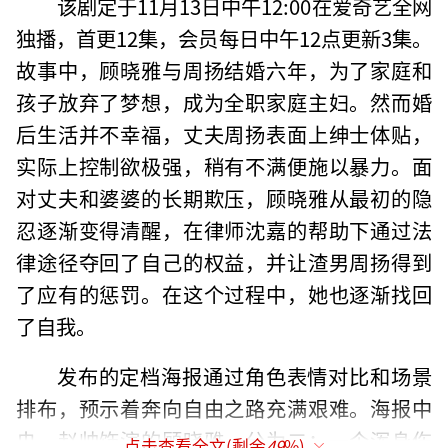
该剧定于11月13日中午12:00在爱奇艺全网
独播，首更12集，会员每日中午12点更新3集。
故事中，顾晓雅与周扬结婚六年，为了家庭和
孩子放弃了梦想，成为全职家庭主妇。然而婚
后生活并不幸福，丈夫周扬表面上绅士体贴，
实际上控制欲极强，稍有不满便施以暴力。面
对丈夫和婆婆的长期欺压，顾晓雅从最初的隐
忍逐渐变得清醒，在律师沈嘉的帮助下通过法
律途径夺回了自己的权益，并让渣男周扬得到
了应有的惩罚。在这个过程中，她也逐渐找回
了自我。
发布的定档海报通过角色表情对比和场景
排布，预示着奔向自由之路充满艰难。海报中
央，赵帅饰演的顾晓雅一分为二：一个浑身伤
点击查看全文(剩余
49
%)