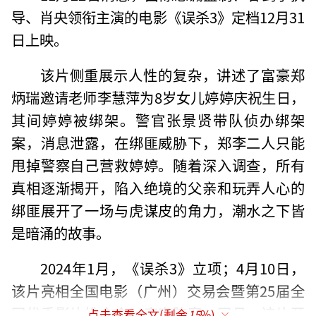
导、肖央领衔主演的电影《误杀3》定档12月31
日上映。
该片侧重展示人性的复杂，讲述了富豪郑
炳瑞邀请老师李慧萍为8岁女儿婷婷庆祝生日，
其间婷婷被绑架。警官张景贤带队侦办绑架
案，消息泄露，在绑匪威胁下，郑李二人只能
甩掉警察自己营救婷婷。随着深入调查，所有
真相逐渐揭开，陷入绝境的父亲和玩弄人心的
绑匪展开了一场与虎谋皮的角力，潮水之下皆
是暗涌的故事。
2024年1月，《误杀3》立项；4月10日，
该片亮相全国电影（广州）交易会暨第25届全
国优秀影片推介会，官宣阵容；同月；该片开
点击查看全文(剩余
15
%)