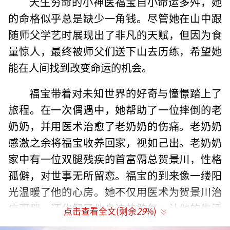
天生穷命的小神医福宝自小命运多舛，她
的命格似乎总是缺少一角钱。尽管她在山中跟
随师父学艺时展现出了非凡的天赋，但因为食
量惊人，最终被师父们送下山去历练，希望她
能在人间找到改变命运的机会。
福宝带着对未知世界的好奇与憧憬踏上了
旅程。在一次偶遇中，她帮助了一位摔倒的老
奶奶，并用医术治愈了老奶奶的伤痛。老奶奶
感激之余将福宝收养回家，视如己出。老奶奶
家中有一位双腿残疾的首富霸总贺景川，性格
孤僻，对世事无所留恋。福宝的到来像一缕阳
光温暖了他的心房。她不仅用医术为贺景川治
疗双腿，还化解了他身边的煞气，让他的生活
点击查看全文(剩余
29
%)
重新充满了色彩。