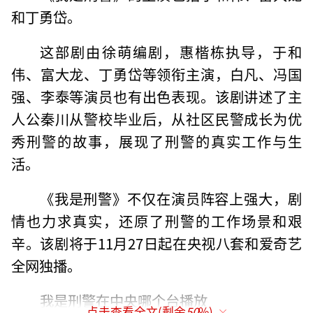
和丁勇岱。‌
这部剧由徐萌编剧，惠楷栋执导，于和
伟、富大龙、丁勇岱等领衔主演，白凡、冯国
强、李泰等演员也有出色表现。该剧讲述了主
人公秦川从警校毕业后，从社区民警成长为优
秀刑警的故事，展现了刑警的真实工作与生
活‌。
《我是刑警》不仅在演员阵容上强大，剧
情也力求真实，还原了刑警的工作场景和艰
辛。该剧将于11月27日起在央视八套和爱奇艺
全网独播‌。
我是刑警在中央哪个台播放
点击查看全文(剩余
50
%)