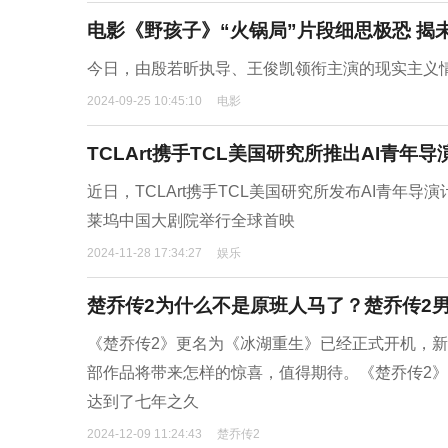
电影《野孩子》“火锅局”片段细思极恐 揭
今日，由殷若昕执导、王俊凯领衔主演的现实主义情
2024-09-25 10:45:10
电影
TCLArt携手TCL美国研究所推出AI青年
近日，TCLArt携手TCL美国研究所发布AI青年导
莱坞中国大剧院举行全球首映
2024-11-28 17:34:27
娱乐
楚乔传2为什么不是原班人马了？楚乔传2
《楚乔传2》更名为《冰湖重生》已经正式开机，
部作品将带来怎样的惊喜，值得期待。《楚乔传2
达到了七年之久
2024-12-09 11:24:43
楚乔传2