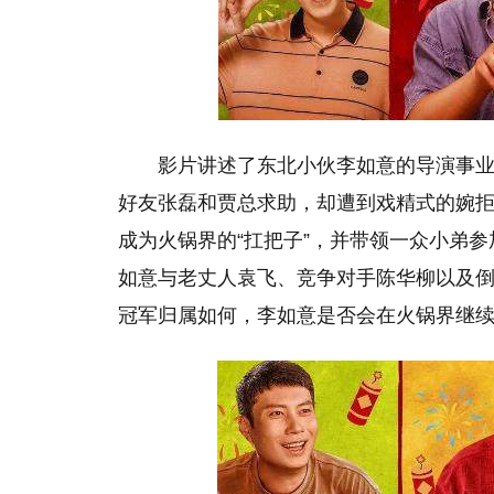
影片讲述了东北小伙李如意的导演事
好友张磊和贾总求助，却遭到戏精式的婉
成为火锅界的“扛把子”，并带领一众小弟参
如意与老丈人袁飞、竞争对手陈华柳以及
冠军归属如何，李如意是否会在火锅界继