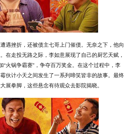
业遭遇挫折，还被债主七哥上门催债。无奈之下，他向
拒。在走投无路之际，李如意展现了自己的厨艺天赋，
加“火锅争霸赛”，争夺百万奖金。在这个过程中，李
倒霉伙计小天之间发生了一系列啼笑皆非的故事。最终
续大展拳脚，这些悬念有待观众去影院揭晓。