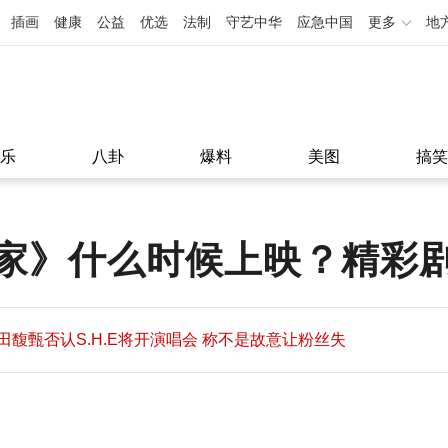
插画
健康
公益
优选
法制
守艺中华
应急中国
更多
地
乐
八卦
爆料
美图
搞笑
家》什么时候上映？精彩
田馥甄否认S.H.E将开演唱会 称不是故意让粉丝失
望
田馥甄否认S.H.E将开演唱会 称不是故意让粉丝失
11:08
望
11:08