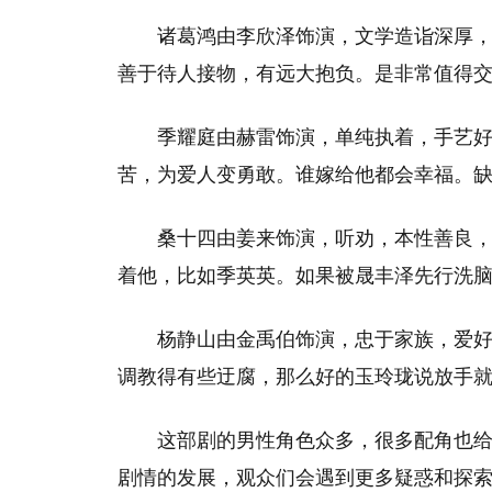
诸葛鸿由李欣泽饰演，文学造诣深厚
善于待人接物，有远大抱负。是非常值得
季耀庭由赫雷饰演，单纯执着，手艺
苦，为爱人变勇敢。谁嫁给他都会幸福。
桑十四由姜来饰演，听劝，本性善良
着他，比如季英英。如果被晟丰泽先行洗
杨静山由金禹伯饰演，忠于家族，爱
调教得有些迂腐，那么好的玉玲珑说放手
这部剧的男性角色众多，很多配角也
剧情的发展，观众们会遇到更多疑惑和探