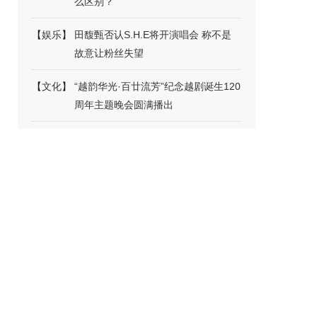
么区别？
【
娱乐
】
田馥甄否认S.H.E将开演唱会 称不是
故意让粉丝失望
【
文化
】
“越韵华光·百廿流芳”纪念越剧诞生120
周年主题晚会圆满播出