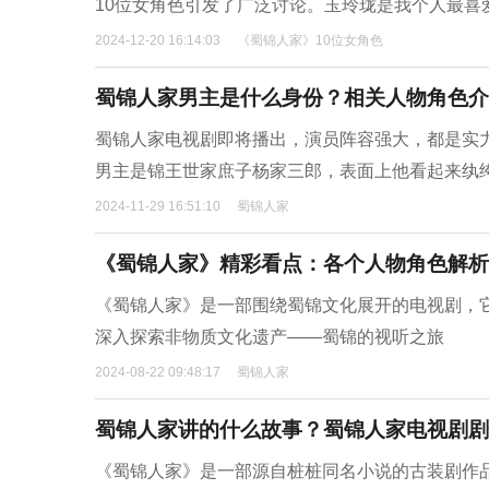
10位女角色引发了广泛讨论。玉玲珑是我个人最喜
2024-12-20 16:14:03
《蜀锦人家》10位女角色
蜀锦人家男主是什么身份？相关人物角色介
蜀锦人家电视剧即将播出，演员阵容强大，都是实
男主是锦王世家庶子杨家三郎，表面上他看起来纨
2024-11-29 16:51:10
蜀锦人家
《蜀锦人家》精彩看点：各个人物角色解析
《蜀锦人家》是一部围绕蜀锦文化展开的电视剧，
深入探索非物质文化遗产——蜀锦的视听之旅
2024-08-22 09:48:17
蜀锦人家
蜀锦人家讲的什么故事？蜀锦人家电视剧剧
《蜀锦人家》是一部源自桩桩同名小说的古装剧作品