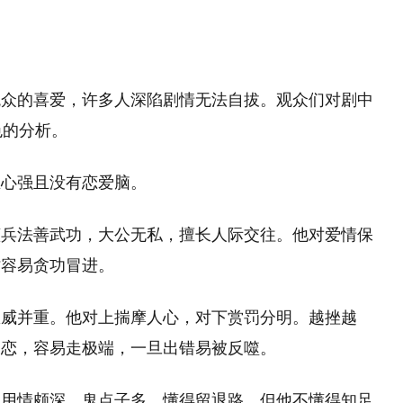
观众的喜爱，许多人深陷剧情无法自拔。观众们对剧中
色的分析。
业心强且没有恋爱脑。
懂兵法善武功，大公无私，擅长人际交往。他对爱情保
时容易贪功冒进。
恩威并重。他对上揣摩人心，对下赏罚分明。越挫越
自恋，容易走极端，一旦出错易被反噬。
，用情颇深，鬼点子多，懂得留退路。但他不懂得知足