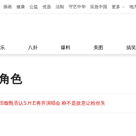
插画
健康
公益
优选
法制
守艺中华
应急中国
更多
地
乐
八卦
爆料
美图
搞笑
男角色
田馥甄否认S.H.E将开演唱会 称不是故意让粉丝失
望
田馥甄否认S.H.E将开演唱会 称不是故意让粉丝失
11:08
望
11:08