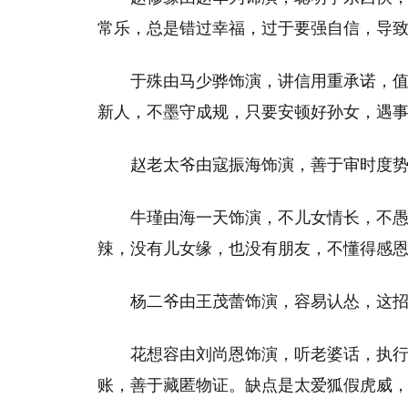
常乐，总是错过幸福，过于要强自信，导
于殊由马少骅饰演，讲信用重承诺，
新人，不墨守成规，只要安顿好孙女，遇
赵老太爷由寇振海饰演，善于审时度
牛瑾由海一天饰演，不儿女情长，不
辣，没有儿女缘，也没有朋友，不懂得感
杨二爷由王茂蕾饰演，容易认怂，这
花想容由刘尚恩饰演，听老婆话，执
账，善于藏匿物证。缺点是太爱狐假虎威