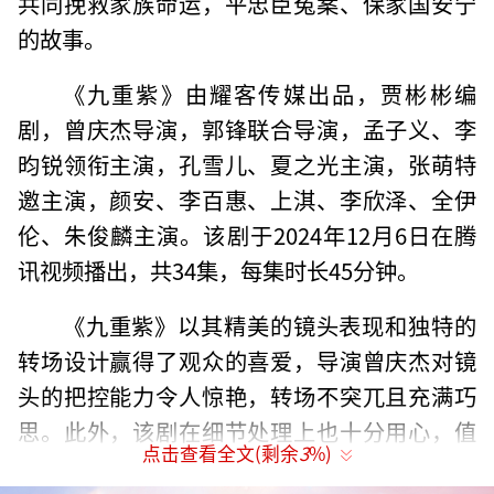
共同挽救家族命运，平忠臣冤案、保家国安宁
的故事。‌
《九重紫》由耀客传媒出品，贾彬彬编
剧，曾庆杰导演，郭锋联合导演，孟子义、李
昀锐领衔主演，孔雪儿、夏之光主演，张萌特
邀主演，颜安、李百惠、上淇、李欣泽、全伊
伦、朱俊麟主演。该剧于2024年12月6日在腾
讯视频播出，共34集，每集时长45分钟。
《九重紫》以其精美的镜头表现和独特的
转场设计赢得了观众的喜爱，导演曾庆杰对镜
头的把控能力令人惊艳，转场不突兀且充满巧
思。此外，该剧在细节处理上也十分用心，值
点击查看全文(剩余
3
%)
得反复琢磨。
（责任编辑：于浩淙 Hzx0176）