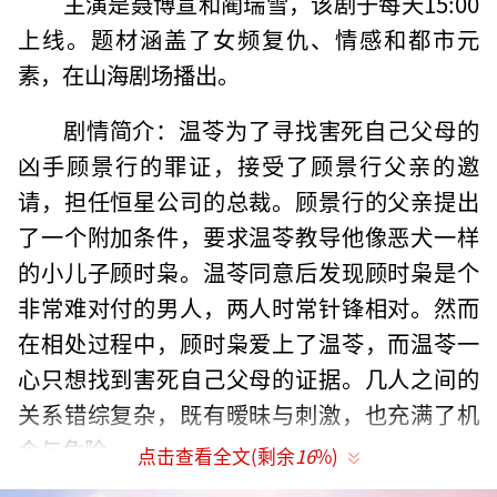
主演是聂博宣和蔺瑞雪，该剧于每天15:00
上线。题材涵盖了女频复仇、情感和都市元
素，在山海剧场播出。
剧情简介：温苓为了寻找害死自己父母的
凶手顾景行的罪证，接受了顾景行父亲的邀
请，担任恒星公司的总裁。顾景行的父亲提出
了一个附加条件，要求温苓教导他像恶犬一样
的小儿子顾时枭。温苓同意后发现顾时枭是个
非常难对付的男人，两人时常针锋相对。然而
在相处过程中，顾时枭爱上了温苓，而温苓一
心只想找到害死自己父母的证据。几人之间的
关系错综复杂，既有暧昧与刺激，也充满了机
会与危险。
点击查看全文(剩余
16
%)