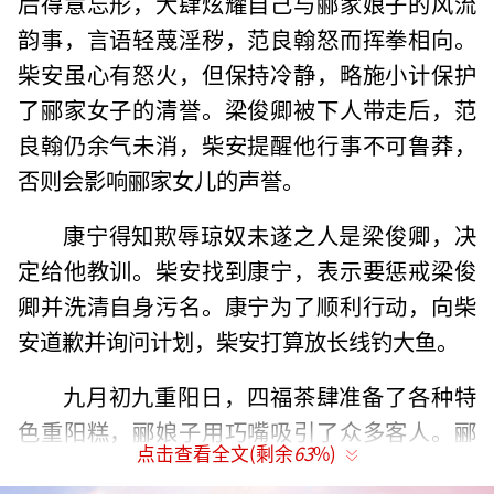
后得意忘形，大肆炫耀自己与郦家娘子的风流
韵事，言语轻蔑淫秽，范良翰怒而挥拳相向。
柴安虽心有怒火，但保持冷静，略施小计保护
了郦家女子的清誉。梁俊卿被下人带走后，范
良翰仍余气未消，柴安提醒他行事不可鲁莽，
否则会影响郦家女儿的声誉。
康宁得知欺辱琼奴未遂之人是梁俊卿，决
定给他教训。柴安找到康宁，表示要惩戒梁俊
卿并洗清自身污名。康宁为了顺利行动，向柴
安道歉并询问计划，柴安打算放长线钓大鱼。
九月初九重阳日，四福茶肆准备了各种特
色重阳糕，郦娘子用巧嘴吸引了众多客人。郦
点击查看全文(剩余
63
%)
家女儿们忙碌着，五娘乐善和四娘好德感到乏