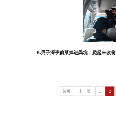
5.男子深夜偷菜掉进粪坑，爬起来改
首页
上一页
1
2