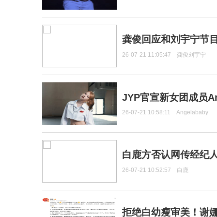
龚俊回应和刘宇宁节
26-07-21 11:05:47
龚俊刘宇宁
JYP官宣新女团成员Ang
26-07-21 10:58:11
Angelababy
白鹿方否认网传经纪人
26-07-21 10:52:57
白鹿
拒绝白幼瘦审美！谢娜