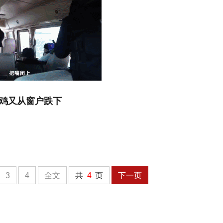
偷鸡又从窗户跌下
3
4
全文
共
4
页
下一页