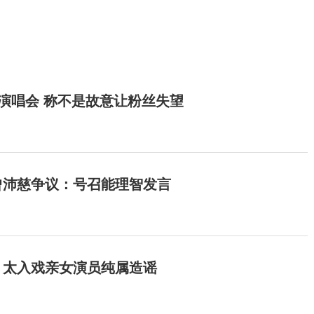
开演唱会 称不是故意让粉丝失望
曾沛慈争议：号召能理智发言
：太入戏亲女演员纯属造谣