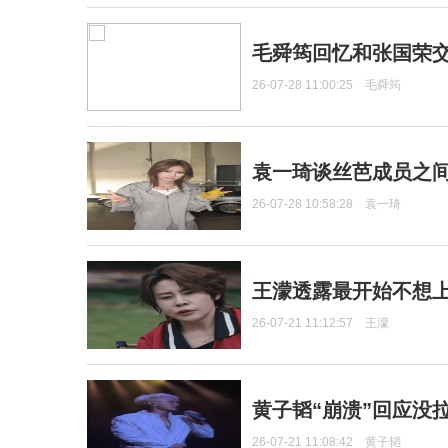
毛舜筠回忆和张国荣
26-07-28 11:00:25
毛舜筠
袁一琦谈丝芭成员之
26-07-28 10:58:28
袁一琦
王濛透露最开始不想上
26-07-21 11:12:57
王濛
黄子韬“崩溃”回应没
26-07-21 11:08:42
黄子韬