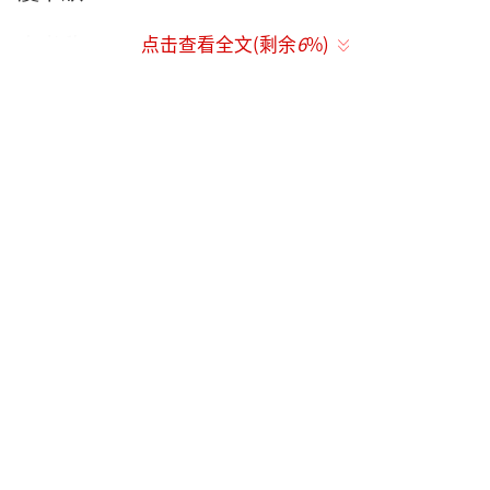
虞书欣5
点击查看全文(剩余
6
%)
虞书欣6