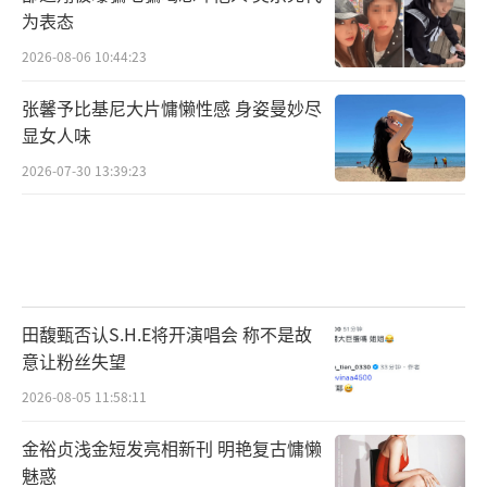
为表态
2026-08-06 10:44:23
张馨予比基尼大片慵懒性感 身姿曼妙尽
显女人味
2026-07-30 13:39:23
田馥甄否认S.H.E将开演唱会 称不是故
意让粉丝失望
2026-08-05 11:58:11
金裕贞浅金短发亮相新刊 明艳复古慵懒
魅惑