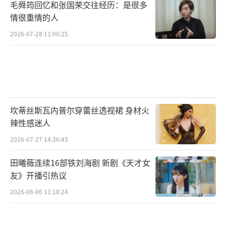
毛舜筠回忆和张国荣交往经历：是很多
情很重情的人
2026-07-28 11:00:25
坎蒂丝斯瓦内普尔穿蕾丝透视裙 身材火
辣性感迷人
2026-07-27 14:36:43
田曦薇连续16部铁刘海剧 新剧《天才女
友》开播引热议
2026-08-06 11:18:24