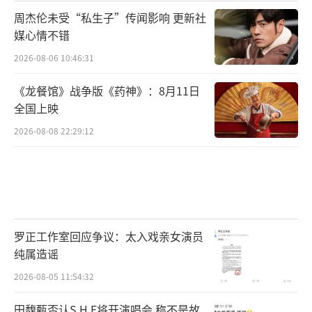
周杰伦未受“私生子”传闻影响 更新社
媒心情不错
2026-08-06 10:46:31
《龙餐馆》战争版《药神》：8月11日
全国上映
2026-08-08 22:29:12
罗正工作室回应争议：太入戏亲女演员
纯属造谣
2026-08-05 11:54:32
田馥甄否认S.H.E将开演唱会 称不是故