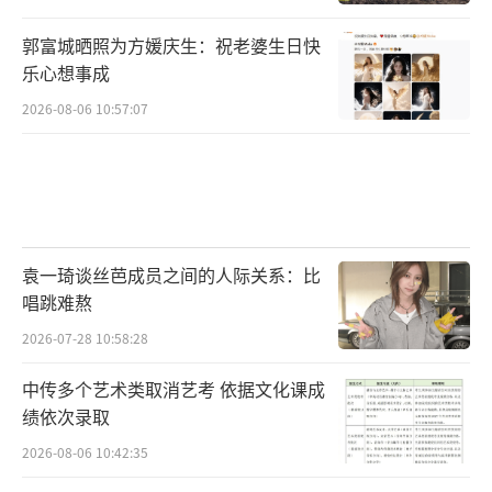
郭富城晒照为方媛庆生：祝老婆生日快
乐心想事成
2026-08-06 10:57:07
袁一琦谈丝芭成员之间的人际关系：比
唱跳难熬
2026-07-28 10:58:28
中传多个艺术类取消艺考 依据文化课成
绩依次录取
2026-08-06 10:42:35