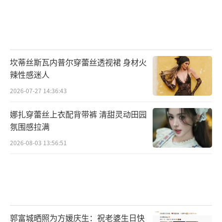
坎蒂丝斯瓦内普尔穿蕾丝透视裙 身材火
辣性感迷人
2026-07-27 14:36:43
娜扎穿蕾丝上衣配背带裤 清甜灵动田园
氛围感拉满
2026-08-03 13:56:51
郭富城晒照为方媛庆生：祝老婆生日快