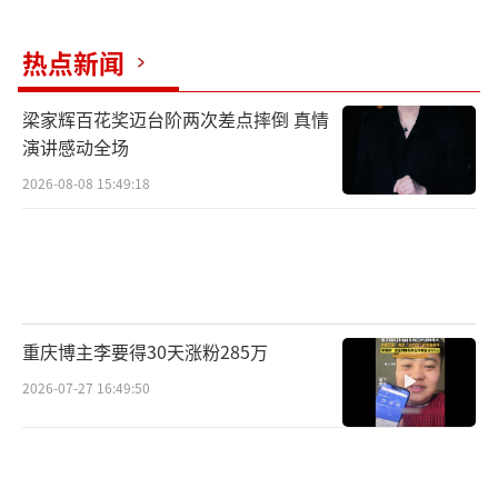
线！
热点新闻
梁家辉百花奖迈台阶两次差点摔倒 真情
演讲感动全场
2026-08-08 15:49:18
释彦能倾其所有飙车+动作戏挑战极限
重庆博主李要得30天涨粉285万
2026-07-27 16:49:50
《断卡风暴》全程在章丘取景拍摄，结合
电信诈骗典型案件，加入观众喜闻乐见的飙车
动作元素，是一部传播正能量弘扬主旋律的网