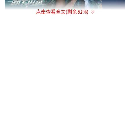
点击查看全文(剩余
81
%)
以命相搏打击诈骗评论区观众直言“太解
气”
今年以来，电信诈骗相关事件报道多次走
进大众视野。每一条新闻的背后，都饱含了一
个家庭血泪辛酸。影片《断卡风暴》的故事就
是以此为切入点，知名赛车手卫锋（释彦能
饰）因车祸欠下赔偿金，姐姐筹钱心切落入电
信诈骗团伙陷阱，最终含恨自杀。在冬子（彭
天颖饰）等一帮兄弟的帮助下，阿锋为犯罪集
团的伟少（王子宸饰）改装赛车并收获信任。
报仇心切的阿锋，险些让最在乎他的顾小雪
（陈燃饰）受伤害，但这一次他已经搏上一