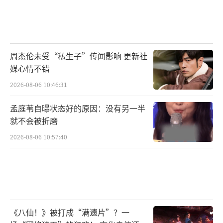
这次《断卡风暴》最大的亮点就是加入了
国产电影比较少见的飙车戏，硬汉释彦能再次
解锁新技能，街头玩命飙车引擎咆哮瞬间，场
周杰伦未受“私生子”传闻影响 更新社
面十分炸裂。动作戏对于老武行出身的释彦能
媒心情不错
来说，精彩程度自然不用多说，如何为观众带
2026-08-06 10:46:31
来久违的硬核观影体验才是硬道理！高空垂降
追击罪犯复刻经典、楼梯间近身格斗拳拳到
孟庭苇自曝状态好的原因：没有另一半
就不会被折磨
肉、废旧车场钢刀劈砍火星四溅，多场动作戏
2026-08-06 10:57:40
火爆程度直接拉满，让不少观众回味起早些年
港片硬桥硬马的动作设计！
《八仙！》被打成“满遗片”？一