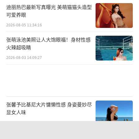
迪丽热巴最新写真曝光 美萌猫猫头造型
可爱养眼
2026-08-05 11:34:16
张萌泳池美照让人大饱眼福！身材性感
火辣超吸睛
2026-08-03 14:09:27
张馨予比基尼大片慵懒性感 身姿曼妙尽
显女人味
2026-07-30 13:39:23
黄灿灿工作室回应与曾沛慈争议：号召