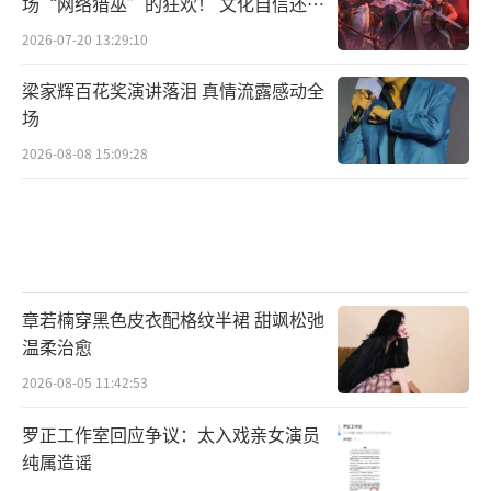
场“网络猎巫”的狂欢！ 文化自信还是
焦虑？
2026-07-20 13:29:10
梁家辉百花奖演讲落泪 真情流露感动全
场
2026-08-08 15:09:28
据悉电影《断卡风暴》由山东一能文化传
媒有限公司、司贝影业（北京）有限公司出
品，济南金龙山文化传媒有限公司、中广天择
传媒股份有限公司联合出品。正在爱奇艺热映
章若楠穿黑色皮衣配格纹半裙 甜飒松弛
中！
（责任编辑：郭一楠 CK001）
温柔治愈
2026-08-05 11:42:53
罗正工作室回应争议：太入戏亲女演员
纯属造谣