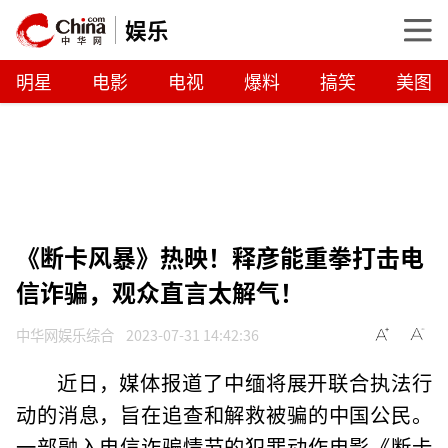
娱乐
明星
电影
电视
爆料
搞笑
美图
《断卡风暴》热映！释彦能重拳打击电
信诈骗，观众直言太解气！
中华网娱乐综合
2023-07-31 14:42:36
近日，媒体报道了中缅将展开联合执法行
动的消息，旨在追查和解救被骗的中国公民。
一部融入电信诈骗情节的犯罪动作电影《断卡