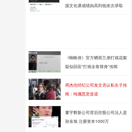
据文化课成绩由高到低依次录取
《蜘蛛侠》官方晒荷兰弟打戏花絮
疑似回应“打戏全靠替身”传闻
周杰伦经纪公司发文否认私生子传
闻：纯属恶意造谣
董宇辉新公司背后控股公司法人是
孙东旭 注册资本1000万