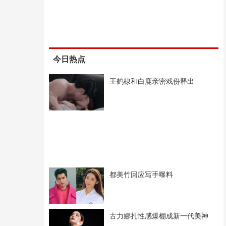
今日热点
王鹤棣和白鹿亲密戏份释出
都美竹回应写手曝料
古力娜扎性感爆棚成新一代美神