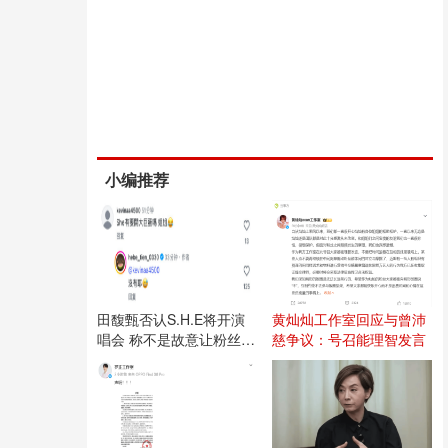
小编推荐
田馥甄否认S.H.E将开演
黄灿灿工作室回应与曾沛
唱会 称不是故意让粉丝失
慈争议：号召能理智发言
望