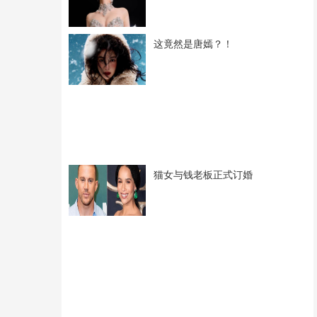
这竟然是唐嫣？！
猫女与钱老板正式订婚