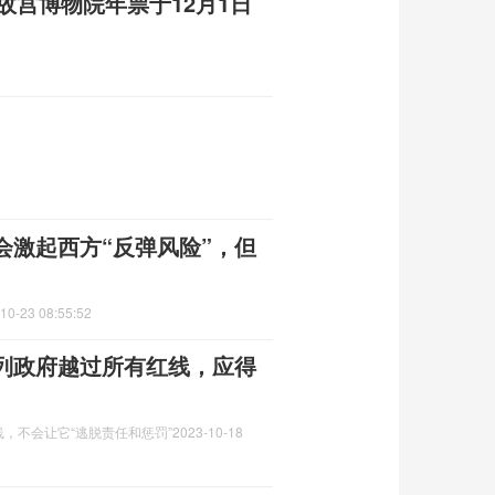
年故宫博物院年票于12月1日
会激起西方“反弹风险”，但
10-23 08:55:52
列政府越过所有红线，应得
，不会让它“逃脱责任和惩罚”
2023-10-18