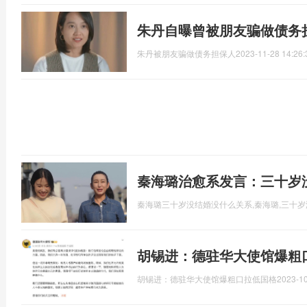
朱丹自曝曾被朋友骗做债务
朱丹被朋友骗做债务担保人
2023-11-28 14:26:
秦海璐治愈系发言：三十岁
秦海璐三十岁没结婚没什么关系,秦海璐,三十
胡锡进：德驻华大使馆爆粗
胡锡进：德驻华大使馆爆粗口拉低国格
2023-10