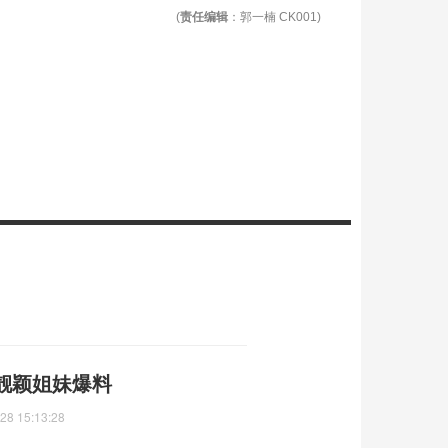
(
责任编辑
：郭一楠 CK001)
靓颖姐妹爆料
28 15:13:28