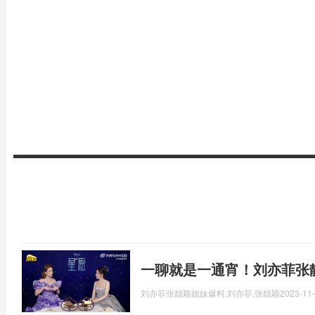
一聊就是一通宵！刘亦菲张
刘亦菲张靓颖姐妹爆料,刘亦菲,张靓颖
2023-11-