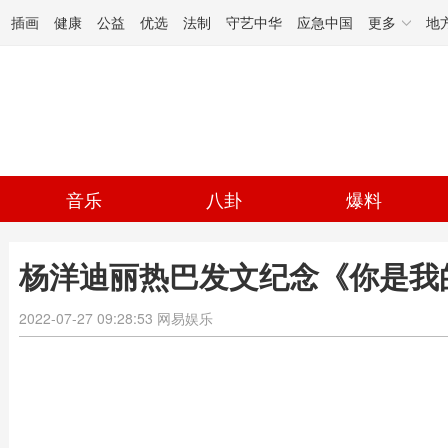
插画
健康
公益
优选
法制
守艺中华
应急中国
更多
地
音乐
八卦
爆料
杨洋迪丽热巴发文纪念《你是我
2022-07-27 09:28:53
网易娱乐