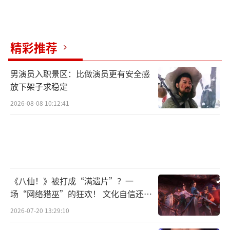
的中国司法力量与以钱天心为代表的犯罪团伙
之间的博弈对决。正如安旎所说，“在我们的
背后有一个强大的祖国”，《公诉》以揪出损
精彩推荐
害人民群众生命财产安全的毒瘤为出发点，委
男演员入职景区：比做演员更有安全感
派安旎和何陆源为代表，在纷繁复杂的迷局和
放下架子求稳定
种种困境中，通过公检联手寻找出隐藏在网络
2026-08-08 10:12:41
背后的毒瘤钱天心的破绽，并将此人及其团伙
引渡回国，接受正义的审判。“我们作为国家
公诉人，我们代表的是国家公诉的意义”，这
句话充分彰显出我国检察人员对于维护国家司
法公平公正的信念，以及严厉打击一切网络犯
《八仙！》被打成“满遗片”？一
罪行为的决心。
场“网络猎巫”的狂欢！ 文化自信还是
焦虑？
2026-07-20 13:29:10