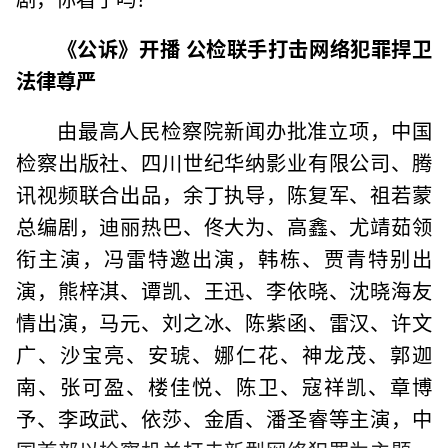
《公诉》开播 公检联手打击网络犯罪捍卫
法律尊严
由最高人民检察院新闻办批准立项，中国
检察出版社、四川世纪华纳影业有限公司、腾
讯视频联合出品，余丁执导，陈复军、祖若蒙
总编剧，迪丽热巴、佟大为、高鑫、尤靖茹领
衔主演，冯雷特邀出演，韩栋、贾青特别出
演，熊梓淇、谭凯、王迅、李依晓、沈晓海友
情出演，马元、刘之冰、陈紫函、雷汉、许文
广、沙宝亮、安琥、娜仁花、神龙茂、郭迦
南、张可盈、楼佳悦、陈卫、寇祥凯、章博
予、李政武、依莎、金盾、潘圣睿等主演，中