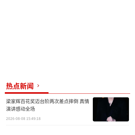
叙事方式，全景展示了新时代女公诉人的职业
风采以及新时代政法干警的精神风貌。
棋局交锋公检联手 全力以赴守护网络安全
今日发布的“角色关键词”海报以案卷架
为背景，冷调暗色的肃穆氛围中初步勾勒出人
物底色。“胆大心细、守望正义”的安旎（迪
热点新闻
丽热巴 饰）和“秉公执法、使命必达”的何陆
源（佟大为 饰）如同直插犯罪团伙的两支利
梁家辉百花奖迈台阶两次差点摔倒 真情
剑；郭洪江（冯雷 饰）、王鹤宇（马元
演讲感动全场
饰）“刚正不阿、克己奉公、公正廉洁、明察
2026-08-08 15:49:18
秋毫”的特点让两人的检察官形象深入人心。