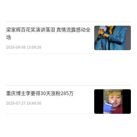
而从赵冀凯（高鑫 饰）微蹙的眉间和“利析秋
毫、步步为营”的关键词中可以看出其性格的
复杂；“一言千钧、雄辩强据”的李仪棠（尤
梁家辉百花奖演讲落泪 真情流露感动全
靖茹饰）和“运筹帷幄、谋而后动”的肖沐恩
场
（韩栋饰）则是典型的职场人姿态；“孤身犯
2026-08-08 15:09:28
险”的张小北（熊梓淇饰）、“一意孤行”的
钱天心（陈紫函饰）眼神里的故事感似乎更多
是在暗示自己不同的选择。从每个人的神态与
背后关键词中，足以探得几方之间暗流涌动、
错综复杂的人物关系。
重庆博主李要得30天涨粉285万
2026-07-27 16:49:50
终极预告则以安旎、钱天心下棋作为开
篇，在两人你来我往的落子之间缓缓向观众展
开一出跨境网络诈骗犯罪的大案。双方的对抗
不仅是棋盘上的智慧相争，也是以安旎为代表