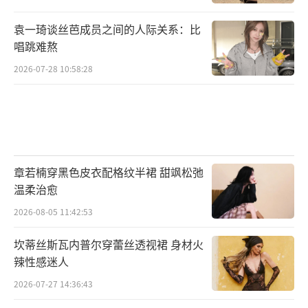
不仅浓缩了各种让观众有高度共鸣的社会行
为、社会情绪，也勾绘了普通检察官的生活图
袁一琦谈丝芭成员之间的人际关系：比
景，成为法治社会下一个有温度、有力量的时
唱跳难熬
代注脚。
2026-07-28 10:58:28
5月29日起，浙江卫视中国蓝剧场、北京卫
视品质剧场19:30播出，腾讯视频、爱奇艺22:0
0全网播出。和《公诉》一起拒绝网络犯罪，守
护网络安全。
（责任编辑：郭一楠 CK001）
章若楠穿黑色皮衣配格纹半裙 甜飒松弛
温柔治愈
2026-08-05 11:42:53
坎蒂丝斯瓦内普尔穿蕾丝透视裙 身材火
辣性感迷人
2026-07-27 14:36:43