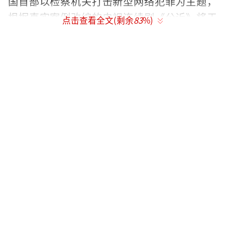
国首部以检察机关打击新型网络犯罪为主题，
根据真实案例改编的电视连续剧《公诉》将于
点击查看全文(剩余
83
%)
今晚19:30登陆浙江卫视中国蓝剧场、北京卫视
品质剧场，22:00腾讯视频、爱奇艺全网播出。
《公诉》是在互联网犯罪多发高发的背景
下，讲述了江城检察院检察官安旎（迪丽热巴
饰）面对众多棘手的新型网络犯罪案件，在刑
警队长何陆源（佟大为 饰）的通力配合下，通
过多方的线索提示抽丝剥茧，逐渐锁定了隐藏
于千里之外的钱天心（陈紫函 饰）犯罪团伙，
在与其数次角力交锋后，将案件涉及的犯罪嫌
疑人逐一缉拿归案的故事。全剧以全国检察机
关惩办的打击新型网络犯罪十大典型案例为原
型，用极具悬疑推理感的故事架构和年轻化的