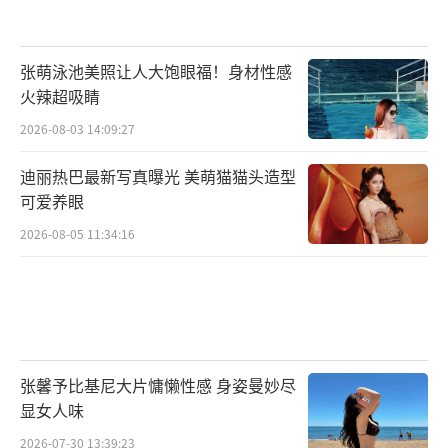
秘密？两起案件之间究竟是并列关系还是有着
更深层的交织？随着剧情的层层铺垫，以7·23
张萌泳池美照让人大饱眼福！身材性感
专案为中心的跨境网络诈骗犯罪集团正在缓缓
火辣超吸睛
浮出水面，安旎、何陆源等人将如何与犯罪分
2026-08-03 14:09:27
子斡旋，抽丝剥茧挖出隐藏在千里之外的毒
瘤，更多谜团亟待解开。
迪丽热巴最新写真曝光 美萌猫猫头造型
可爱养眼
作为中国首部女公诉人题材的电视连续
2026-08-05 11:34:16
剧，《公诉》聚焦与民众生活息息相关的网络
诈骗领域，通过检察机关查办相关案件的细节
刻画，串联起安旎、郭洪江、王鹤宇等检察官
的职业生涯。尤其是在互联网舆情汹涌的今
天，《公诉》主动寻求社会热点作为剧情切入
张馨予比基尼大片慵懒性感 身姿曼妙尽
显女人味
点，起笔专业而落脚在有烟火气的日常点滴，
2026-07-30 13:39:23