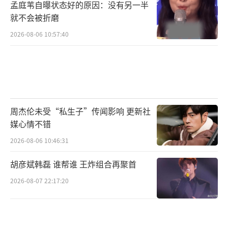
孟庭苇自曝状态好的原因：没有另一半
层层叠进环环相扣 抽丝剥茧深挖隐藏真相
就不会被折磨
2026-08-06 10:57:40
在今晚播出的剧情中，《公诉》开篇就用
紧张刺激的接头任务吊足了观众胃口，用“卧
底警察张婉茹牺牲”为引勾勒出剧集主线轮
廓。为调查卧底警察张婉茹（贾青 饰）的牺牲
原因，检察官安旎用时两年审理案卷、审讯嫌
周杰伦未受“私生子”传闻影响 更新社
疑人，终于获取到该犯罪集团高层领导人的线
媒心情不错
索老A，并在公检两方重启7·23专案的会议上
2026-08-06 10:46:31
和刑警队长何陆源组成搭档，联合办理查明真
胡彦斌韩磊 谁帮谁 王炸组合再聚首
相。与此同时，朱辛妻子意外死亡的案件也正
2026-08-07 22:17:20
同步进行，但案件因为家人拒绝法医解剖导致
无法继续侦查，对此何陆源又该从哪里寻找突
破口？朱辛几次欲言又止的背后又隐藏着什么