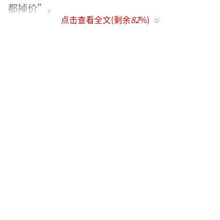
都掉价”。
点击查看全文(剩余
82
%)
伴随特辑还发布了一组“大头贴贴”的角
色海报。雷佳音戴着草莓头套，委屈的小表情
让人想笑。张小斐头戴兔耳朵头套，和马上来
临的兔年春节气氛绝配。张宥浩戴着“鹅”的
头套，暗含电影剧情中的笑梗。整套海报“萌
度”超标，又充满浓浓的年味，让人迫不及待
想感受电影中的欢乐了。
据悉，电影《交换人生》将于2023年大年
初一全国上映。
“鞍山老乡”默契十足
雷佳音张小斐首次合作喜上加喜