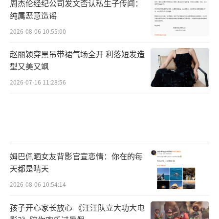
周杰伦经纪公司发文否认私生子传闻：
纯属恶意造谣
2026-08-06 10:55:00
赵丽颖穿黑吊带裙气场全开 利落短发造
型又美又飒
2026-07-16 11:28:56
姆巴佩晒女友背影官宣恋情：你在的每
天都是晴天
2026-08-06 10:54:14
孩子开心家长放心 《汪汪队立大功大电