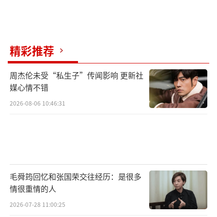
帅，‘帅’就在我嘴边，但我咽下去了”，十
分好笑。
精彩推荐
电影中，雷佳音一套套造型配上一系列操
作，让张小斐从“心动”到“心冻”。不过，
周杰伦未受“私生子”传闻影响 更新社
张小斐的“龙虾裙”也和雷佳音的“烟熏
媒心情不错
妆”一并遭到了杨迪的“吐槽”，“为两位服
2026-08-06 10:46:31
务我都掉价”。张小斐也自我吐槽，“我们两
个油出天际的人，都不忍直视对方”，更将杨
迪评为“现场最清爽、最帅气的男孩”。现场
趣事连连，也不由让人好奇电影中还会发生哪
毛舜筠回忆和张国荣交往经历：是很多
些好笑的故事。
情很重情的人
杨迪原地造梗
2026-07-28 11:00:25