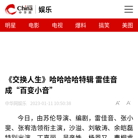
娱乐
明星
电影
电视
爆料
搞笑
美图
《交换人生》哈哈哈哈特辑 雷佳音
成“百变小音”
中华网娱乐
2023-01-11 10:50:38
今日，由苏伦导演、编剧，雷佳音、张小
斐、张宥浩领衔主演，沙溢、刘敏涛、余皑磊
特别出演，丁嘉丽、吴彦姝、杨恩又、曹桐睿