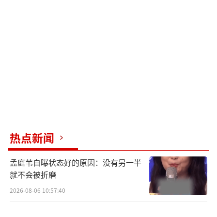
电影《交换人生》讲述了雷佳音饰演的仲
达和张小斐饰演的金好相亲后，意外和暗恋张
小斐的少年——由张宥浩饰演的陆小谷交换身
体，还误打误撞交换了家人，并由此展开了一
段充满欢乐的奇“换”之旅。虽然这是雷佳音
和张小斐的首次合作，但同样来自辽宁鞍山的
两位演员自带默契，无论是戏里戏外，一个抛
梗一个接梗，相当欢乐。张小斐的喜剧天赋，
热点新闻
也让雷佳音忍不住现场夸赞，“往常拍电影我
是搞笑的那个，看来这个戏并不是”。特辑
孟庭苇自曝状态好的原因：没有另一半
里，一场对手戏需要雷佳音推开张小斐，在摇
就不会被折磨
晃中，雷佳音担心张小斐会受伤，赶紧拉住
2026-08-06 10:57:40
她，十分暖心。两位过往给观众带来无数欢乐