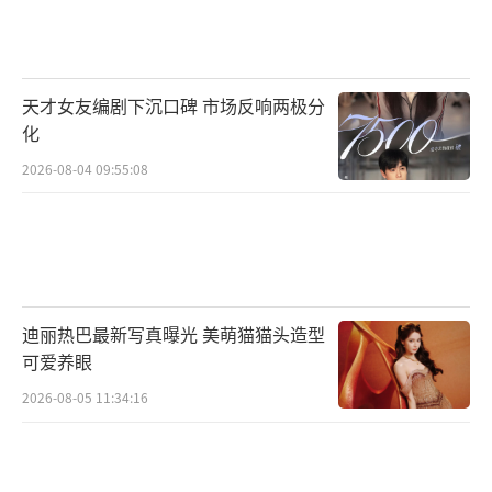
的演员，此次还将带来哪些惊喜，着实让人期
待。
从心动到心冻
天才女友编剧下沉口碑 市场反响两极分
化
雷佳音张小斐“下头约会”太拼了
2026-08-04 09:55:08
电影中，换身后的雷佳音为了不让女神张
小斐爱上自己的“外壳”，先从穿搭入手：大
粗眼线花外套，紧身风衣配油头，每套造型都
狠狠“踩雷”，令人捧腹。拍摄前，张小斐看
迪丽热巴最新写真曝光 美萌猫猫头造型
到雷佳音的油头后也忍不住笑出声，还给出了
可爱养眼
精准狠的评价，“这个造型，让人一接触到眼
2026-08-05 11:34:16
神就会弹开”。雷佳音也忍不住“嫌弃”自
己，“我穿上这身都不自信了”。采访中聊到
此次电影中的造型，雷佳音笑言“我本来想说