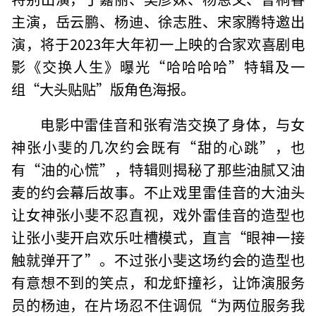
主演，岳云鹏、杨迪、徐志胜、宋家腾特邀出
演，将于2023年大年初一上映的合家欢喜剧电
影《交换人生》曝光“哈哈哈哈”特辑及一
组“大头贴贴”版角色海报。
电影中雷佳音和张宥浩交换了身体，与女
神张小斐的几次约会既有“甜的心跳”，也
有“油的心慌”，特辑则揭秘了那些油腻又油
麦的约会幕后故事。不止戏里雷佳音的大油头
让女神张小斐不忍直视，戏外雷佳音的造型也
让张小斐开启欢乐吐槽模式，直言“眼神一接
触就弹开了”。不过张小斐这场约会的造型也
有意想不到的笑点，和龙虾撞衫，让饰演服务
员的杨迪，在片场忍不住调侃“为两位服务我