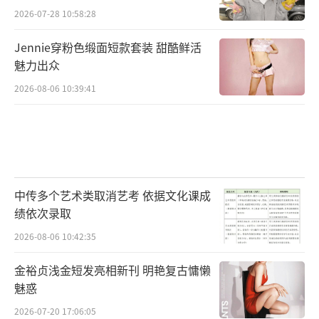
国影纵横电影发行有限公司、上海有路子文化
2026-07-28 10:58:28
传播有限公司、三亚市桃花遍地开文化传媒有
Jennie穿粉色缎面短款套装 甜酷鲜活
限公司、北京粒粒橙传媒有限公司、华文映像
魅力出众
（北京）影业有限公司、天津十间影视传媒有
2026-08-06 10:39:41
限公司联合出品。电影将于2023年大年初一全
国上映。
（责任编辑：郭一楠 CK001）
中传多个艺术类取消艺考 依据文化课成
绩依次录取
2026-08-06 10:42:35
金裕贞浅金短发亮相新刊 明艳复古慵懒
魅惑
2026-07-20 17:06:05