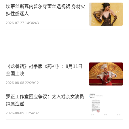
用一个白眼和龙虾抢镜
坎蒂丝斯瓦内普尔穿蕾丝透视裙 身材火
辣性感迷人
特辑里，饰演服务员的杨迪和雷佳音、张
2026-07-27 14:36:43
小斐在片场擦出了许多火花，“原地造梗”即
兴抛包袱，喜感十足。剧情中雷佳音为气张小
斐，故意和龙虾嘟嘴合影。雷佳音对杨迪
说“虾”，没想到杨迪以为是“瞎”，立马翻
了一个白眼，摆好pose一起自拍，这个包袱正
《龙餐馆》战争版《药神》：8月11日
全国上映
是来自杨迪现场攒出来的梗，也立刻得到对手
2026-08-08 22:29:12
演员雷佳音和导演苏伦的认可，也让这个对手
戏的喜感再翻一番儿。
罗正工作室回应争议：太入戏亲女演员
纯属造谣
此次也是杨迪继电影《超时空同居》后再
2026-08-05 11:54:32
次和苏伦导演合作，依旧饰演令雷佳音“语
塞”的服务员，让许多观众惊喜不已，坦言这