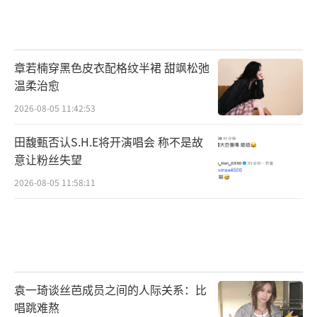
次梦幻联动是五年后《超时空同居》的“超强
售后”。现场，导演苏伦也开玩笑表示“应该
给杨迪弄个服务员番外”，着实让人期待起来
章若楠穿黑色皮衣配格纹半裙 甜飒松弛
了。电影中的喜剧人们还会碰撞出怎样的“笑
温柔治愈
果”，令人期待不已。
2026-08-05 11:42:53
电影《交换人生》由苏伦导演、编剧，雷
田馥甄否认S.H.E将开演唱会 称不是故
意让粉丝失望
佳音、张小斐、张宥浩领衔主演，沙溢、刘敏
2026-08-05 11:58:11
涛、余皑磊特别出演，丁嘉丽、吴彦姝、杨恩
又、曹桐睿主演，岳云鹏、杨迪、徐志胜、宋
家腾特邀出演，由上海儒意影视制作有限公
司、甜橙影业（北京）有限公司、北京阿里巴
巴影业文化有限公司、北京光线影业有限公司
袁一琦谈丝芭成员之间的人际关系：比
出品，天津猫眼微影文化传媒有限公司、北京
唱跳难熬