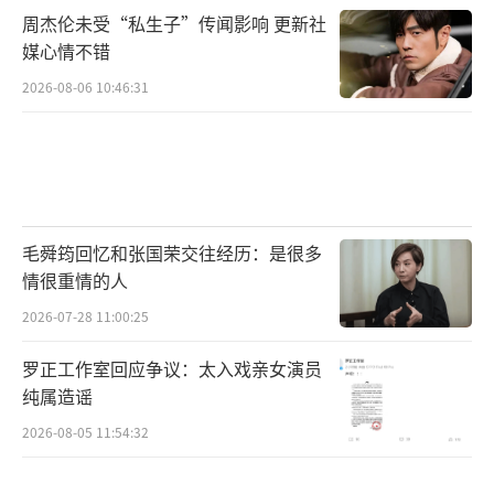
企业（有限合伙）、咪咕视讯科技有限公司联
周杰伦未受“私生子”传闻影响 更新社
合出品，中国共产主义青年团中央委员会、教
媒心情不错
育部思想政治工作司、中国民主同盟中央委员
2026-08-06 10:46:31
会宣传部、中共上海市委宣传部、中共山东省
委宣传部、中共浙江省委宣传部指导。
（责任编
辑：郭一楠 CK001）
毛舜筠回忆和张国荣交往经历：是很多
情很重情的人
2026-07-28 11:00:25
罗正工作室回应争议：太入戏亲女演员
纯属造谣
2026-08-05 11:54:32