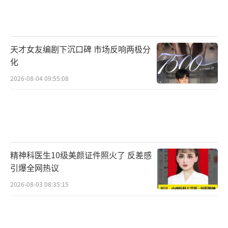
了还原陈望道真实的笔记，剧组手写了上万字
的文件和草稿。片中仅出现短短几秒钟的《共
产党宣言》日译本，也是剧组几经周折遍寻数
天才女友编剧下沉口碑 市场反响两极分
地才找到并复刻还原的。剧组还特意找来当年
化
同样型号的印刷机器，跟印刷师傅学习如何排
2026-08-04 09:55:08
版印刷，最终在影片中完整地展现出当年印刷
《共产党宣言》时的一整套流程。
《望道》美术指导李佳表示：“真实的东
西、所有细节元素的叠加能增强场景的氛围
精神科医生10级美颜证件照火了 反差感
感、年代感，能够让演员获得真实感受，帮助
引爆全网热议
其塑造人物。年代戏，不仅是回忆，更是过往
2026-08-03 08:35:15
的一份情怀。尤其要在细节、氛围、质感上下
一番功夫，才能做出好的品质。”导演、编
剧、摄影指导、美术指导、服装造型指导、声