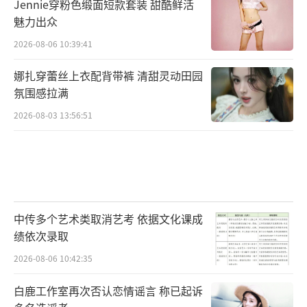
Jennie穿粉色缎面短款套装 甜酷鲜活
魅力出众
2026-08-06 10:39:41
娜扎穿蕾丝上衣配背带裤 清甜灵动田园
氛围感拉满
2026-08-03 13:56:51
中传多个艺术类取消艺考 依据文化课成
绩依次录取
2026-08-06 10:42:35
白鹿工作室再次否认恋情谣言 称已起诉