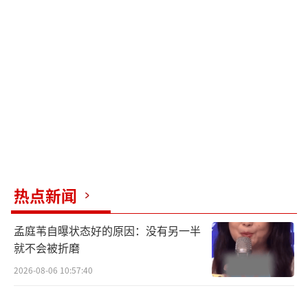
墨描绘和致敬了这些先驱，导演侯咏称，自己
在阅读资料的过程中，便深深被这些人物的魅
力打动：“他们的生平故事太丰富、太有意思
了。当你深入进去以后，会发觉每个人的生活
都是那么丰富多彩，都是那么吸引人，会特别
有兴致去挖掘更多。”
金鸡团队1:1还原历史场景细节之处见证历
史洪流
热点新闻
在充分研究史料的基础上，剧组在场景及
服化道方面严格考据，1:1还原了浙江第一师范
孟庭苇自曝状态好的原因：没有另一半
教学楼和陈望道的家，通过精心的布置让观众
就不会被折磨
看到当年的复旦大学教室和新闻馆。在拍摄陈
2026-08-06 10:57:40
望道翻译《共产党宣言》这场关键戏份时，为