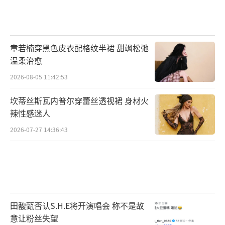
章若楠穿黑色皮衣配格纹半裙 甜飒松弛
温柔治愈
2026-08-05 11:42:53
坎蒂丝斯瓦内普尔穿蕾丝透视裙 身材火
辣性感迷人
2026-07-27 14:36:43
田馥甄否认S.H.E将开演唱会 称不是故
意让粉丝失望