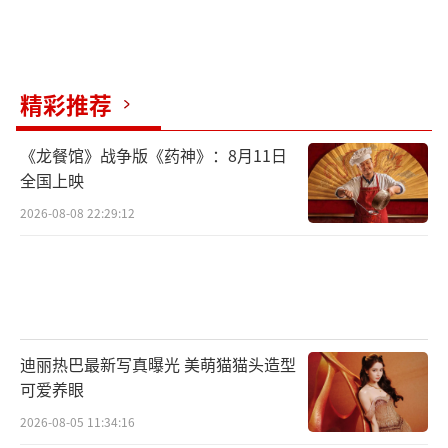
音指导、剪辑指导……《望道》的几乎每一位
幕后创作者都有过金鸡奖及其他国家级奖项的
获奖或提名，这支幕后战队精益求精，用满腔
精彩推荐
的诚意打造出一部充满热血和激情的年代大
片。3月24日，走进影院的观众必将感受到这份
《龙餐馆》战争版《药神》：8月11日
全国上映
动人的力量！
2026-08-08 22:29:12
电影《望道》由侯咏导演，刘烨、胡军、
文咏珊、王锵领衔主演，吴晓亮、奚美娟特别
出演。上海电影（集团）有限公司、山东昌乐
二中二七一教育产业发展集团有限公司、义乌
市交通旅游产业发展集团有限公司出品，北京
迪丽热巴最新写真曝光 美萌猫猫头造型
可爱养眼
微梦创科网络技术有限公司、上海丰实股权投
2026-08-05 11:34:16
资管理有限公司、上海美丽境界咨询管理合伙