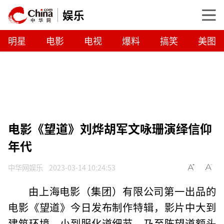
娱乐
明星
电影
电视
爆料
搞笑
美图
电影《望道》刘烨胡军文咏珊演绎信仰
年代
中华网娱乐
2023-03-14 10:24:53
由上海电影（集团）有限公司第一出品的
电影《望道》今日发布制作特辑，影片中大到
建筑环境，小到服化道细节，乃至陈望道额头