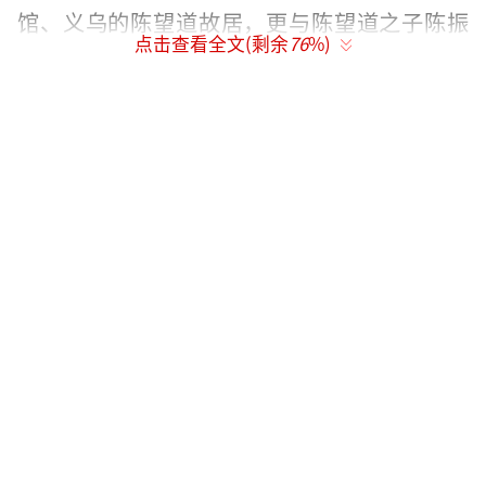
馆、义乌的陈望道故居，更与陈望道之子陈振
点击查看全文(剩余
76
%)
新教授、陈望道学生陈光磊教授等多次面对面
交流，深入挖掘真实人物性格和生活细节，用
珍贵的一手资料丰富电影中的人物形象。扮演
陈望道的刘烨就表示，这段追寻“望道”足迹
的过程十分珍贵：“感觉就是量变到质变，我
觉得越来越能够抓到陈望道先生身上的一些东
西。”
“望道”不仅是一个人的名字，更象征那
个年代坚守信仰和真理的一群人。陈独秀、蔡
慕晖、施存统、李汉俊、宣中华、俞秀松……
他们是陈望道的亲友，也是那个年代的“播火
者”和“望道者”。电影《望道》以生动的笔