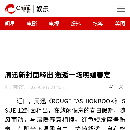
娱乐
明星
电影
电视
爆料
搞笑
美图
周迅新封面释出 邂逅一场明媚春意
中华网娱乐
2023-03-17 21:46:21
近日，周迅《ROUGE FASHIONBOOK》IS
SUE 12封面释出，在悠闲惬意的春日假期，随
风而动，与温暖春意相撞。红色短发摩登酷
爽，在阳光下温柔自由。慵懒舒适、自在松