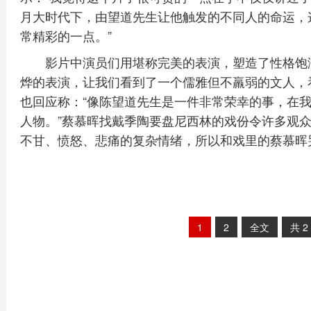
月大时代下，由望道先生让他触发的不同人的命运，
常精彩的一点。”
影片中演员们用堪称完美的表演，塑造了性格饱
烨的表演，让我们看到了一个儒雅但不羸弱的文人，
也回应称：“像陈望道先生是一件非常荣幸的事，在
人物。”蔡慕晖找戴季陶要盘尼西林的戏份令许多观众
不甘、愤怒、悲痛的复杂情绪，所以和戏里的蔡慕晖
1
2
全文
共
2