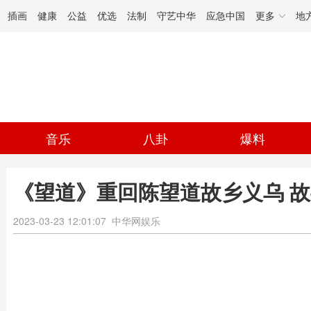
插画
健康
公益
优选
法制
守艺中华
应急中国
更多
地
音乐
八卦
爆料
《望道》重回陈望道故乡义乌 
2023-03-23 12:01:07
中华网娱乐