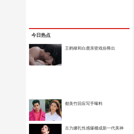
今日热点
王鹤棣和白鹿亲密戏份释出
都美竹回应写手曝料
古力娜扎性感爆棚成新一代美神