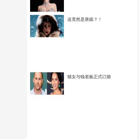
这竟然是唐嫣？！
猫女与钱老板正式订婚