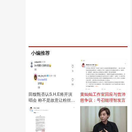
小编推荐
田馥甄否认S.H.E将开演
黄灿灿工作室回应与曾沛
唱会 称不是故意让粉丝失
慈争议：号召能理智发言
望