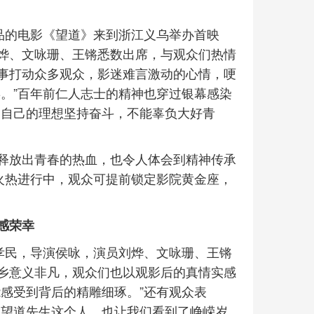
品的电影《望道》来到浙江义乌举办首映
烨、文咏珊、王锵悉数出席，与观众们热情
事打动众多观众，影迷难言激动的心情，哽
。”百年前仁人志士的精神也穿过银幕感染
为自己的理想坚持奋斗，不能辜负大好青
释放出青春的热血，也令人体会到精神传承
火热进行中，观众可提前锁定影院黄金座，
感荣幸
袁孝民，导演侯咏，演员刘烨、文咏珊、王锵
乡意义非凡，观众们也以观影后的真情实感
感受到背后的精雕细琢。”还有观众表
了望道先生这个人，也让我们看到了峥嵘岁