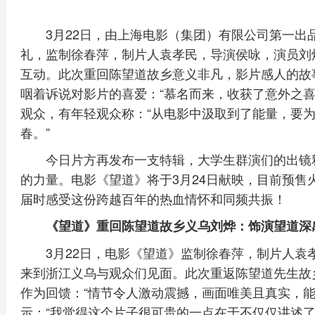
3月22日，由上海电影（集团）有限公司第一出
礼，监制徐春萍，制片人袁孝民，导演侯咏，演员刘
互动。此次重回陈望道故乡意义非凡，影片感人的故
咽着诉说对影片的喜爱：“慕名而来，收获了意外之喜
观众，有年轻观众称：“从电影中汲取到了能量，要
春。”
今日片方再发布一支特辑，大学生群演们的出镜
的力量。电影《望道》将于3月24日献映，目前预售
届时感受这份跨越百年的热血情怀和同频共振！
《望道》重回陈望道故乡义乌刘烨：饰演望道深
3月22日，电影《望道》监制徐春萍，制片人
来到浙江义乌与观众们见面。此次重返陈望道先生故
作为回馈：“情节令人激动震撼，画面唯美且真实，能
示：“我觉得这个片子很可贵的一点在于不仅仅讲述