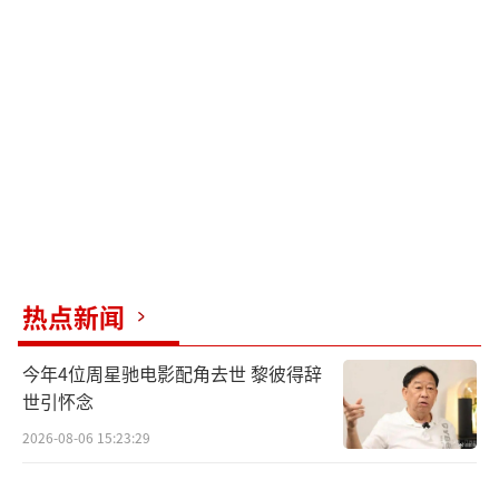
利息将近120万元，年息将近24%。记者从银行
工作人员处了解到，银行的贷款利率主要是根
据央行规定的贷款利率进行上下浮动。以商贷
五年以上为例，2019年基准利率为4.9%，实际
基本会在6%左右。也就是，张继科借款利率几
乎是银行实际商贷利率的4倍。
在李微敖最新发布的长文中，他表示自己
接触到此事件，是因为认识到一位S先生，张继
热点新闻
科先生欠他很多的钱，于是S先生向张讨债。在
此前后，张继科先生给了几段景女士的隐私视
今年4位周星驰电影配角去世 黎彼得辞
频给S先生。S先生转而向景女士要钱，结果景
世引怀念
女士报案，S先生在2020年2月被抓。2020年12
2026-08-06 15:23:29
月，一审法院判决：S先生犯敲诈勒索罪，处有