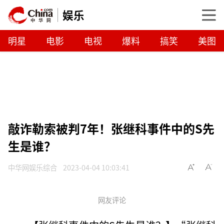
娱乐
明星
电影
电视
爆料
搞笑
美图
敲诈勒索被判7年！张继科事件中的S先
生是谁？
中华网娱乐综合
2023-04-04 10:03:41
网友评论