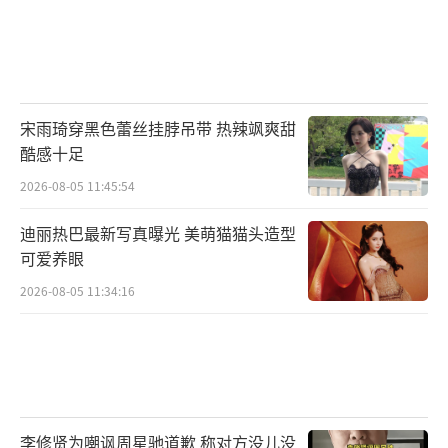
宋雨琦穿黑色蕾丝挂脖吊带 热辣飒爽甜
酷感十足
2026-08-05 11:45:54
迪丽热巴最新写真曝光 美萌猫猫头造型
可爱养眼
2026-08-05 11:34:16
李修贤为嘲讽周星驰道歉 称对方没儿没