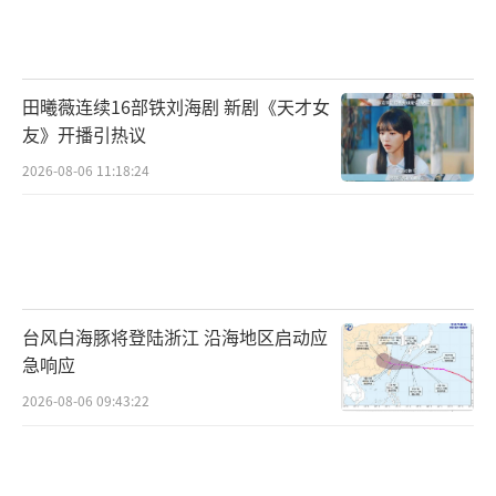
期徒刑7年，并罚款5万元。
李微敖还表示，微博发出后自己受到了网
暴，不少网友对他和他的家人，进行各种威胁
田曦薇连续16部铁刘海剧 新剧《天才女
和辱骂。对于张继科的律师表态的“准备马上
友》开播引热议
起诉”。自己会积极应对此事。
最后，他表示
2026-08-06 11:18:24
如果因为他的微博和文章，给景女士带来了新
的麻烦和困扰，特此向景女士表示诚恳的歉
意。
搬运一张小编很喜欢的大V老师水木丁对这
台风白海豚将登陆浙江 沿海地区启动应
件事情的看法，我觉得写得很诚恳，和大家分
急响应
享。不知道在这件事情上，大家都是什么看
2026-08-06 09:43:22
法？