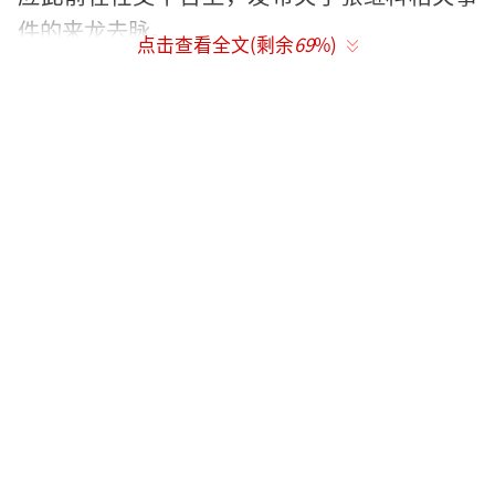
件的来龙去脉。
点击查看全文(剩余
69
%)
李微敖表示，他在2020年就知道张继科先
生此事，并做过比较长时间的调查采访收集了
材料。因3月30日看到“张继科工作室”不承认
此事，还威胁要起诉网友，所以才愤而发声。
随后，李微敖晒出张继科500万借款欠
条，并表示如被起诉会迎难而上，认真积极应
对。
根据李微敖晒出的欠条显示，张继科借款5
00万，借款周期为25天，超过25天后利息按月
息1.99％计算。按照这一标准计算，逾期未归
还本金的话，每个月利息就将近10万元，一年