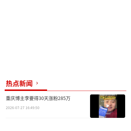
一家人的劲敌沈腾虽然坏得肆无忌惮，却
是个彻头彻尾的“老实人”。狡猾但从不撒
谎，邪恶却老实巴交，新颖的反派人设反差感
拉满。沈腾变身金发背头高鼻梁的外国人，魔
性的名字与腾味儿俄语，让喜感更翻一番。
当“超能一家人”遇上“超诚实反派”沈腾，
各种反套路剧情展开，将带来怎样的新奇笑果
与奇幻体验，令人期待不已。
热点新闻
超能力VS钞能力，暑期就开打！
重庆博主李要得30天涨粉285万
奇幻喜剧新组合，开心麻花带你笑暑一夏
2026-07-27 16:49:50
电影《超能一家人》讲述了郑前（艾伦
饰）新开发的APP被狡猾又诚实的反派乞乞科