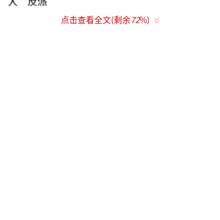
人”反派
点击查看全文(剩余
72
%)
超能回归，主打的就是一个反套路
电影中，艾伦一家人意外获得超能力，飞
天、不死、隐身、大力，样样都让人格外想拥
有，然而却有一个致命弱点，只有当全家在一
起才能触发超能力。本以为一家人强强联手卧
虎藏龙，没想到却是看起来不太聪明的“卧龙
凤雏”。面对陶慧饰演的一言不合就起飞的姐
姐、张琪饰演的死去活来的爷爷、韩彦博饰演
的不靠谱的爸爸、以及白丽娜饰演的力大无穷
的妹妹，艾伦变身“智商担当”，试图carry全
家，结果却总是按下葫芦起了瓢，闹出不少笑
话。