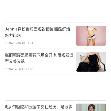
Jennie穿粉色缎面短款套装 甜酷鲜活
魅力出众
2026-08-06 10:39:41
赵丽颖穿黑吊带裙气场全开 利落短发造
型又美又飒
2026-07-16 11:28:56
毛舜筠回忆和张国荣交往经历：是很多