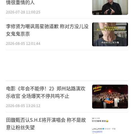
情很重情的人
2026-07-28 11:00:25
李修贤为嘲讽周星驰道歉 称对方没儿没
女鬼鬼祟祟
2026-08-05 12:01:44
电影《年会不能停！2》郑州站路演欢
乐收官 全场爆笑不停共鸣不止
2026-08-05 13:26:12
田馥甄否认S.H.E将开演唱会 称不是故
意让粉丝失望