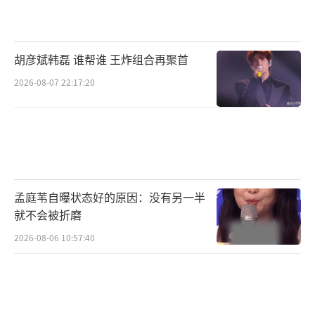
夫（沈腾饰）觊觎。幸好郑前一家人意外获得
了超能力，姐姐会飞天，爸爸能隐身，爷爷不
死术，妹妹力大无穷。郑前本指望家人们出手
胡彦斌韩磊 谁帮谁 王炸组合再聚首
帮忙，一家人却常常出糗帮倒忙，虽强但傻
2026-08-07 22:17:20
的“超能力一家人”将如何对抗乞乞科夫，一
场超能力VS钞能力的大战一触即发……
电影《超能一家人》作为开心麻花首部奇
幻喜剧电影，经历国内外辗转六地取景，长达1
孟庭苇自曝状态好的原因：没有另一半
70余天的拍摄，全片超1700个特效镜头。冰天
就不会被折磨
雪地的喀西契克市童话感与异域感十足，精彩
2026-08-06 10:57:40
的超能力大战热血又欢乐，消暑又“笑”暑。
艾伦与沈腾的再度合作，开心麻花的全新尝
试，奇幻与喜剧的新鲜碰撞，种种都让人倍感
期待。