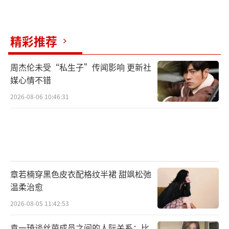
电影《超能一家人》由浙江开心麻花影业
精彩推荐
有限公司、中国电影股份有限公司、上海阿里
巴巴影业有限公司、天津猫眼微影文化传媒有
周杰伦未受“私生子”传闻影响 更新社
限公司出品，上海淘票票影视文化有限公司、
媒心情不错
中国电影股份有限公司、浙江开心麻花影业有
2026-08-06 10:46:31
限公司发行，将于7月21日暑期档全国上映。
（责任编辑：郭一楠 CK001）
章若楠穿黑色皮衣配格纹半裙 甜飒松弛
温柔治愈
2026-08-05 11:42:53
袁一琦谈丝芭成员之间的人际关系：比