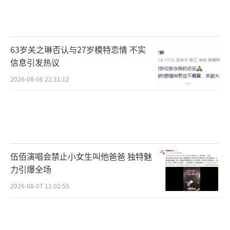
阵营，动物与机械的碰撞让人重新找回最初看
到变形场面的热血。”搜狐娱乐则难掩对幻影
的喜爱：“幻影这个角色是惊喜，话唠，社
63岁关之琳否认与27岁模特恋情 不实
牛，跟其他沉稳的汽车人比，多了一份调皮和
信息引发热议
亲和力，接上了地气。”
2026-08-06 22:31:12
《变形金刚：超能勇士崛起》由美国派拉
蒙影片公司出品，小斯蒂芬·卡普尔执导，安
东尼·拉莫斯、多米尼克·菲什巴克等主演，
彼得·库伦、罗恩·普尔曼、彼得·丁拉基、
伍佰演唱会禁止小女生叫他爸爸 独特魅
杨紫琼等参与配音，目前已定档6月9日，敬请
力引爆全场
期待。
（责任编辑：郭一楠 CK001）
2026-08-07 11:02:55