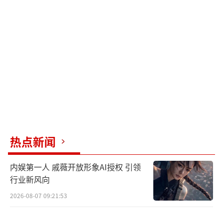
带领飞箭勇士、黄豹勇士和犀牛勇士冲锋陷
阵，可谓情怀拉满。而反派天灾、夜莺和圈套
战力惊人，与汽车人、巨无霸势均力敌，将为
观众奉上久违的大银幕震撼奇观！
影片炫目高燃的动作场面也征服了首映观
影的媒体，收获如潮好评。百度视频表
示：“特效很逼真,视觉效果良好,里面的打斗场
面也让人热血沸腾。”1905电影网盛赞：“人
类和汽车人、巨无霸、恐惧兽三大阵营之间的
热点新闻
联合和对决，不仅升级了视效，扩大了动作场
内娱第一人 戚薇开放形象AI授权 引领
面，更妥当表述了在邪恶和灾难面前，无论哪
行业新风向
个种族，只有同心协力才能抵抗一切的核心主
2026-08-07 09:21:53
题。”而影片中登场的新角色同样广受喜爱，
万达电影认为：“引出巨无霸和恐惧兽两大新