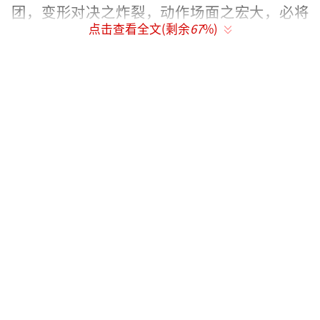
团，变形对决之炸裂，动作场面之宏大，必将
点击查看全文(剩余
67
%)
引爆大银幕！
《变形金刚：超能勇士崛起》将有众多变
形金刚角色登场，是电影《大黄蜂》的四倍之
多，并且外形、尺寸、性格各不相同，制片人
洛伦佐·迪·博纳文图拉表示：“我们在电影
中引入了许多全新的正派和反派角色，对粉丝
来说犹如一场盛宴，充满了在此前电影中从未
见过的变形金刚。”汽车人阵营中，除了观众
熟悉的擎天柱和大黄蜂，新角色幻影非常亮
眼，独家分身技能令人眼花缭乱，开朗、话痨
的性格也十分惹人喜爱。巨无霸作为许多人的
童年回忆，则是首次登陆大银幕，看到擎天圣