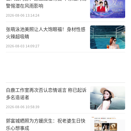
警惕潜在风雨影响
2026-08-06 13:14:24
张萌泳池美照让人大饱眼福！身材性感
火辣超吸睛
2026-08-03 14:09:27
白鹿工作室再次否认恋情谣言 称已起诉
多名造谣者
2026-08-06 10:58:39
郭富城晒照为方媛庆生：祝老婆生日快
乐心想事成