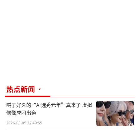
映后，也引起了广大影迷的热烈反响。其中有
不少粉丝表示“终于可以在家门口的大银幕上
看到了，贝克街YYDS！”，“还是以前的柯南
画风好看啊，故事剧情也好看，不愧是巅峰之
作！这次一定要在影院大刷特刷《名侦探柯
南：贝克街的亡灵》”，“最好的剧场版之
一，虽然是21年前的作品，但是很多东西拿到
现在还是很震撼的，一定要去大银幕多支持一
下！”，“为了贝克街里面的各种名场面，我
热点新闻
要二刷甚至三刷！”
喊了好久的“AI选秀元年”真来了 虚拟
《名侦探柯南：贝克街的亡灵》时隔二十
偶像成团出道
一年首登中国内地大银幕，期待与所有人在大
2026-08-05 22:49:55
银幕上重逢，影片正在热映中。
（责任编辑：郭一楠