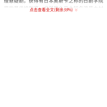
理悬疑剧，获得有日本奥斯卡之称的日剧学院
奖的最佳编剧奖，尤其是由日本知名演员木村
点击查看全文(剩余
59
%)
拓哉主演的《沉睡的森林》，平均收视率高达2
5.13%，获得当年秋季收视冠军，全年电视剧
收视率亚军。在《名侦探柯南：贝克街的亡
灵》中野泽尚将双线推理作为故事核心，巧妙
的为稍显简单的诡计和推理案件进行包装，并
可以借助推理故事探讨更为深刻的内容，另外
影片中的人物刻画和感情描写十分细腻充盈，
再加上超前的“元宇宙”游戏设定为本来就非
常独特的故事加上了深层、立体的感官盛宴，
令影片十分具有可看性外的同时还具有时代前
沿性。
《名侦探柯南：贝克街的亡灵》在全国上