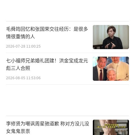
毛舜筠回忆和张国荣交往经历：是很多
情很重情的人
2026-07-28 11:00:25
七小福师兄弟婚礼团建！洪金宝成龙元
彪三人合照
2026-08-05 11:53:06
李修贤为嘲讽周星驰道歉 称对方没儿没
女鬼鬼祟祟