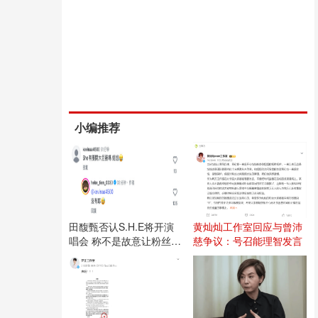
小编推荐
田馥甄否认S.H.E将开演
黄灿灿工作室回应与曾沛
唱会 称不是故意让粉丝失
慈争议：号召能理智发言
望