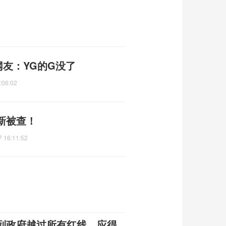
网友：YG的G没了
:06:02
新被查！
7 16:11:52
列政府越过所有红线，应得