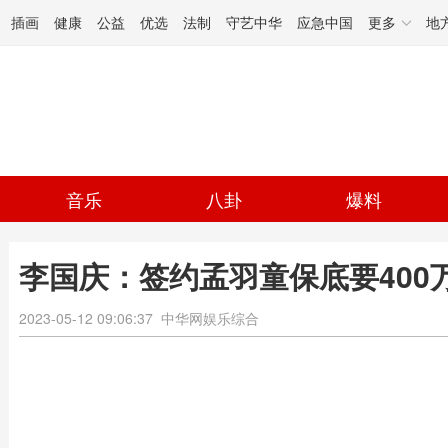
插画
健康
公益
优选
法制
守艺中华
应急中国
更多
地
音乐
八卦
爆料
李国庆：签约孟羽童保底要400
2023-05-12 09:06:37
中华网娱乐综合