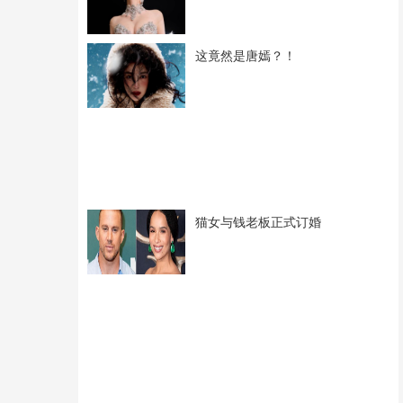
这竟然是唐嫣？！
猫女与钱老板正式订婚