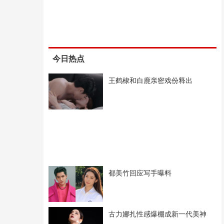
今日热点
王鹤棣和白鹿亲密戏份释出
都美竹回应写手曝料
古力娜扎性感爆棚成新一代美神