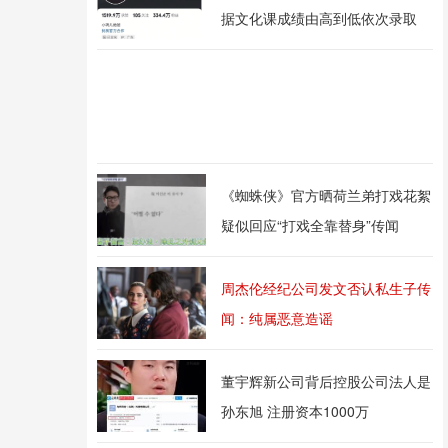
据文化课成绩由高到低依次录取
《蜘蛛侠》官方晒荷兰弟打戏花絮
疑似回应“打戏全靠替身”传闻
周杰伦经纪公司发文否认私生子传
闻：纯属恶意造谣
董宇辉新公司背后控股公司法人是
孙东旭 注册资本1000万