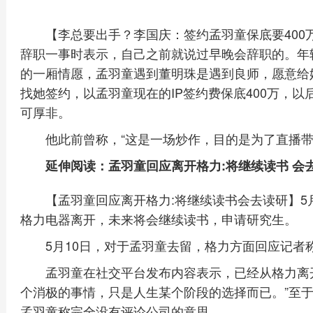
【李总要出手？李国庆：签约孟羽童保底要40
辞职一事时表示，自己之前就说过早晚会辞职的。年
的一厢情愿，孟羽童遇到董明珠是遇到良师，愿意给
找她签约，以孟羽童现在的IP签约费保底400万，以
可厚非。
他此前曾称，“这是一场炒作，目的是为了直播带
延伸阅读：孟羽童回应离开格力:将继续读书 会
【孟羽童回应离开格力:将继续读书会去读研】5
格力电器离开，未来将会继续读书，申请研究生。
5月10日，对于孟羽童去留，格力方面回应记者
孟羽童在社交平台发布内容表示，已经从格力离
个消极的事情，只是人生某个阶段的选择而已。”至于
孟羽童称完全没有评论公司的意思。