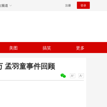
方频道
注册
登录
美图
搞笑
更多
万 孟羽童事件回顾
关键词：