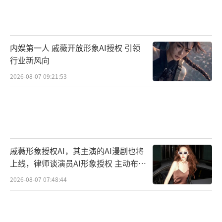
该剧不仅班底实力强劲，在选角方面也十
分用心，柯颖曾出演过《幸福二重奏》《住在
内娱第一人 戚薇开放形象AI授权 引领
我隔壁的甲方》，并凭借《虚颜》中的小画师
行业新风向
十七成功获得了观众的认可；文渊曾在《扑通
2026-08-07 09:21:53
扑通喜欢你》《问天录》《府上娶了个锦鲤新
娘》中均有出色的表现；除此之外，柯博伦曾
参演电影《以年为单位的恋爱》，童星出身的
牛欣欣曾参演都市亲情剧《丑角爸爸》，均是
颜值、演技双双在线的实力派演员。出色的演
戚薇形象授权AI，其主演的AI漫剧也将
员、强大的制作班底再加上优秀的故事定能打
上线，律师谈演员AI形象授权 主动布局
数字资产
造出爆款精品，祝《契约新娘》开机大吉，期
2026-08-07 07:48:44
待早日播出！
（责任编辑：郭一楠 CK001）