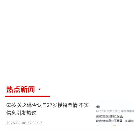
赢得了聂祯的心。该剧区别于一般的民国剧，
集复仇、甜宠、虐恋等元素于一身，先婚后
爱、替身代嫁、甜虐交织、极具拉扯，男女主
双商在线，可谓是看点十足。
金牌制作出精品选角用心令人期待
据悉，该剧的出品方浙江鲸鱼影业有限公
司是以“原创IP”为核心竞争力的新型互联网
影视文化公司，他们始终坚持“互联网思
热点新闻
维”和“专业电影品质”，立志为大众带
63岁关之琳否认与27岁模特恋情 不实
来“好口碑、好制作、好故事”的三好影视精
信息引发热议
品，此次搭档《千金丫环》《步步为陷》《独
2026-08-06 22:31:12
女君未见》等多部爆款短剧宣传的“营销黑
马”君屹影视，不禁让人十分期待。