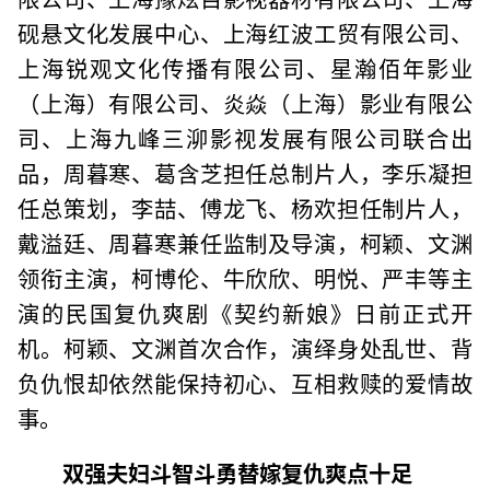
砚悬文化发展中心、上海红波工贸有限公司、
上海锐观文化传播有限公司、星瀚佰年影业
（上海）有限公司、炎焱（上海）影业有限公
司、上海九峰三泖影视发展有限公司联合出
品，周暮寒、葛含芝担任总制片人，李乐凝担
任总策划，李喆、傅龙飞、杨欢担任制片人，
戴溢廷、周暮寒兼任监制及导演，柯颖、文渊
领衔主演，柯博伦、牛欣欣、明悦、严丰等主
演的民国复仇爽剧《契约新娘》日前正式开
机。柯颖、文渊首次合作，演绎身处乱世、背
负仇恨却依然能保持初心、互相救赎的爱情故
事。
双强夫妇斗智斗勇替嫁复仇爽点十足