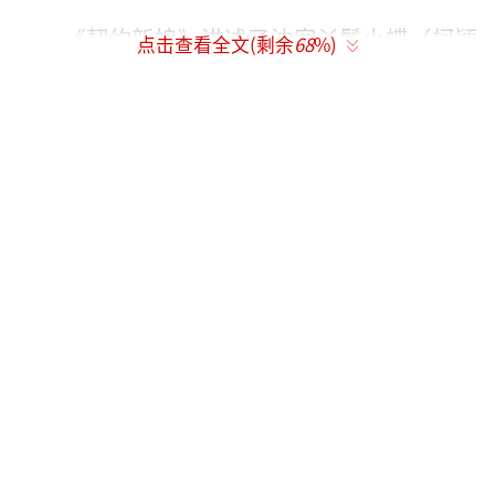
《契约新娘》讲述了沈家丫鬟小蝶（柯颖
点击查看全文(剩余
68
%)
饰）为主复仇，顶替大小姐沈青夏的身份嫁给
少帅聂祯（文渊饰），入聂府后的小蝶为复仇
步步为营，却意外发现“纨绔”少帅聂祯的真
实面目，夫妻二人心怀鬼胎各有算计，决定签
下契约互相利用。谁知二人却在“利用”中产
生了真感情，决定携手面对一切困难，终成眷
属的故事。
《契约新娘》打破民国剧常规套路，反差
人设颇为带感，表面顽劣不堪的少帅聂祯实则
运筹帷幄；小蝶虽为丫鬟但心思细腻、机敏过
人，有着超乎常人的经商手段，替嫁入聂府
后，她不卑不亢，步步为营，终于查清真相，