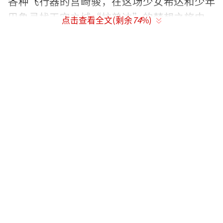
各种飞行器的宫崎骏，在这场少女希达和少年
巴鲁寻找天空之城“拉普达”的梦想之旅中，
点击查看全文(剩余
74
%)
将超脱时代的丰富想象和爱与成长的至纯主题
做到了完美融合。而此次中文版官方海报再现
了“梦开始的地方”——少年巴鲁伸手接住从天
而降的少女希达，也接住了命运对勇气与执着
的考验，和对善良与坚强的奖赏。
而对很多人来说，看到这个画面除了治愈
外最大的感受，可能就是耳边“一秒响起了
《天空之城》的主题曲”。作为宫崎骏与久石
让合作的最巅峰之作，《天空之城》的音乐家
喻户晓，甚至是很多中国孩子的“音乐启
蒙”。因此，片方今日同步官宣，5月21日将在
上海、北京、成都、大理、西安、秦皇岛阿那