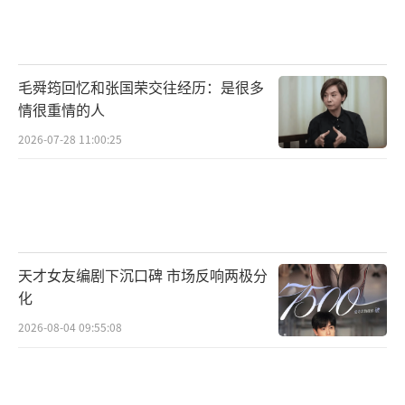
说，宫崎骏带给他们的，更多是职业方向的指
引和鼓舞。在电影《天空之城》官方近日发布
的中视频《幸好还有宫崎骏》里，《姜子牙》
毛舜筠回忆和张国荣交往经历：是很多
导演李夏及分镜指导孔佑阳、《大理寺日志》
情很重情的人
导演槐佳佳及制片人边曦、《非人哉》导演张
2026-07-28 11:00:25
喆、《开封奇谈-这个包公不太行》导演小野、
《我和吸铁石和一个死去的朋友》导演刘毛
宁、《斗破苍穹》导演丁磊、《魁拔》导演王
川、《大耳朵图图》制片人钱进平等不同世代
天才女友编剧下沉口碑 市场反响两极分
的中国顶级动画人们都深情地回忆了与宫崎骏
化
和他的作品有关的往事。
2026-08-04 09:55:08
在这部中国动画人讲述他们的“宫崎骏情
结”的中视频里，很多的动画人都提及了《天