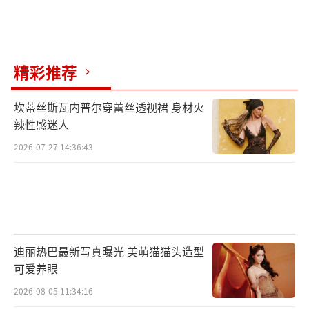
空之城》这部作品。作为吉卜力工作室开山之
作的《天空之城》，在宫崎骏的动画生涯里也
确实处于非常特殊的地位，从某种程度上说，
精彩推荐
这是一部贯穿了宫崎骏整个人生的动画作品。
因为据他本人透露，这部作品的灵感是他在上
坎蒂丝斯瓦内普尔穿蕾丝透视裙 身材火
小学时想到的，当看到数学课上的“θ”后，就
辣性感迷人
觉得主人公的名字是不是可以叫“希达”。
2026-07-27 14:36:43
吉卜力工作室经典动画电影《天空之城》
定档6月1日儿童节全国公映。影片由中国电影
集团公司进口，中国电影股份有限公司发行，
中国电影股份有限公司译制，天津猫眼微影文
迪丽热巴最新写真曝光 美萌猫猫头造型
化传媒有限公司协助推广，敬请期待。
（责任编
可爱养眼
辑：郭一楠 CK001）
2026-08-05 11:34:16