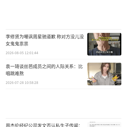
李修贤为嘲讽周星驰道歉 称对方没儿没
女鬼鬼祟祟
2026-08-05 12:01:44
袁一琦谈丝芭成员之间的人际关系：比
唱跳难熬
2026-07-28 10:58:28
周杰伦经纪公司发文否认私生子传闻：