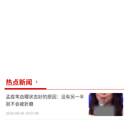
亚六城共献的首映礼活动，亦以“日落之时，
音乐响起”为主题，将自然美景之美与动画人
文之美，音乐韵律之美相融合，体现宫崎骏导
演作品中贯彻始终的自然环保理念和独特美学
观点。其中首映礼上海会场更是与上海爱乐乐
团合作，由著名指挥家张亮执棒，用交响乐的
方式演绎宫崎骏诸多经典作品中的名曲，势必
成为五月黄埔江畔最引人注目的视听盛宴之
一。
热点新闻
中国动画人讲述“宫崎骏情结”观众齐盼
孟庭苇自曝状态好的原因：没有另一半
经典大银幕再现
就不会被折磨
2026-08-06 10:57:40
如果对于普通观众来说，宫崎骏守护的是
他们心中的纯真和美好，那对于动画从业者来