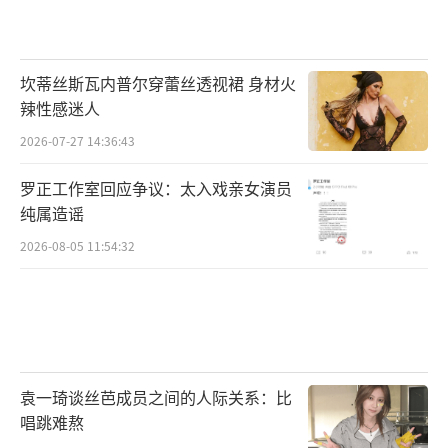
坎蒂丝斯瓦内普尔穿蕾丝透视裙 身材火
辣性感迷人
2026-07-27 14:36:43
罗正工作室回应争议：太入戏亲女演员
纯属造谣
2026-08-05 11:54:32
袁一琦谈丝芭成员之间的人际关系：比
唱跳难熬