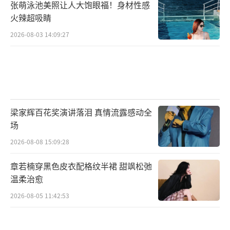
张萌泳池美照让人大饱眼福！身材性感
火辣超吸睛
2026-08-03 14:09:27
梁家辉百花奖演讲落泪 真情流露感动全
场
2026-08-08 15:09:28
章若楠穿黑色皮衣配格纹半裙 甜飒松弛
温柔治愈
2026-08-05 11:42:53