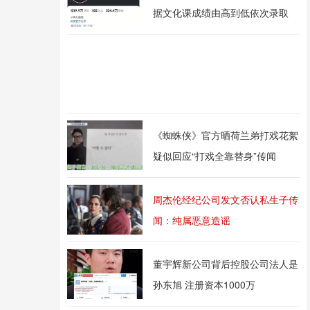
据文化课成绩由高到低依次录取
《蜘蛛侠》官方晒荷兰弟打戏花絮
疑似回应“打戏全靠替身”传闻
周杰伦经纪公司发文否认私生子传
闻：纯属恶意造谣
董宇辉新公司背后控股公司法人是
孙东旭 注册资本1000万