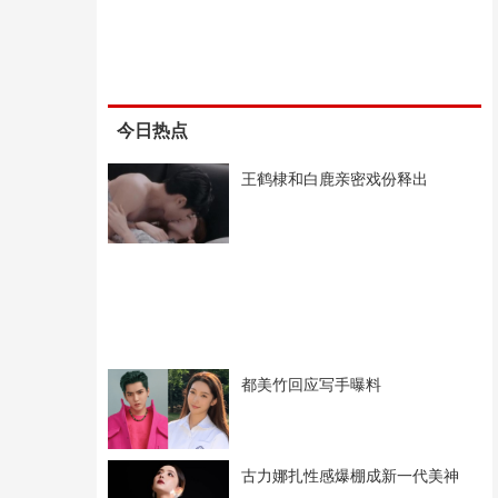
今日热点
王鹤棣和白鹿亲密戏份释出
都美竹回应写手曝料
古力娜扎性感爆棚成新一代美神