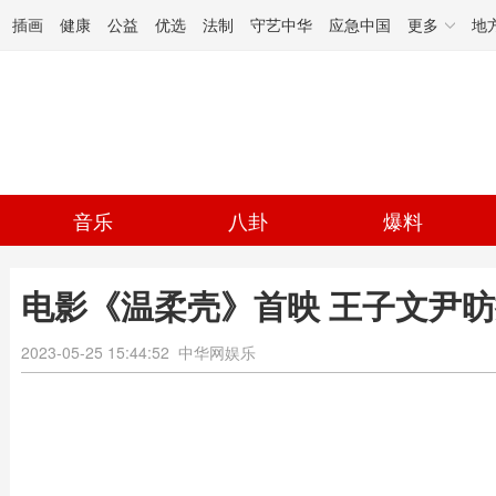
插画
健康
公益
优选
法制
守艺中华
应急中国
更多
地
音乐
八卦
爆料
电影《温柔壳》首映 王子文尹昉
2023-05-25 15:44:52
中华网娱乐