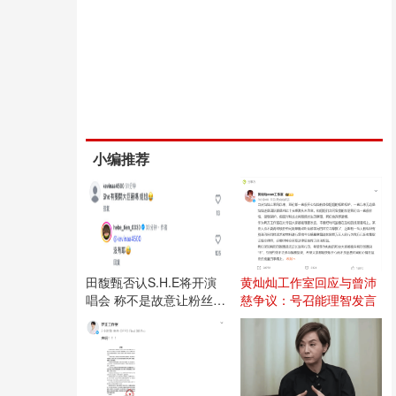
小编推荐
田馥甄否认S.H.E将开演
黄灿灿工作室回应与曾沛
唱会 称不是故意让粉丝失
慈争议：号召能理智发言
望