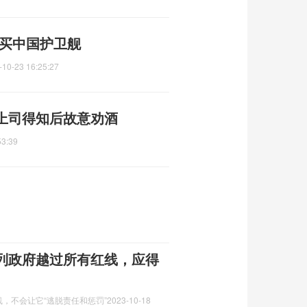
改买中国护卫舰
-10-23 16:25:27
上司得知后故意劝酒
53:39
列政府越过所有红线，应得
，不会让它“逃脱责任和惩罚”
2023-10-18