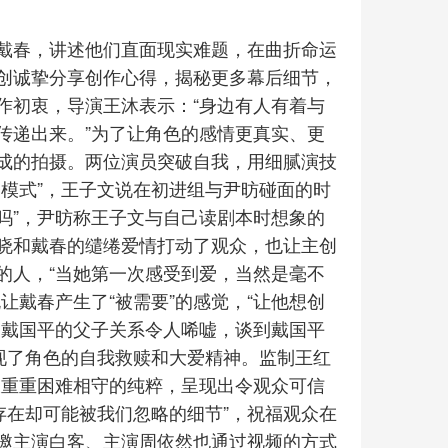
戴春，讲述他们直面现实难题，在曲折命运
创诚挚分享创作心得，揭秘更多幕后细节，
作初衷，导演王沐表示：“身边有人有着与
传递出来。”为了让角色的感情更真实、更
成的拍摄。两位演员突破自我，用细腻演技
模式”，王子文说在初进组与尹昉碰面的时
演吗”，尹昉称王子文与自己读剧本时想象的
晓和戴春的缱绻爱情打动了观众，也让主创
的人，“当她第一次感受到爱，当然是毫不
让戴春产生了“被需要”的感觉，“让他想创
和戴国平的父子关系令人唏嘘，谈到戴国平
现了角色的自我救赎和大爱精神。监制王红
破重重困难相守的纯粹，呈现出令观众可信
存在却可能被我们忽略的细节”，祝福观众在
邀主演白客、主演周依然也通过视频的方式