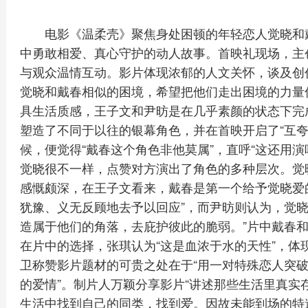
电影《温柔壳》聚焦身处困顿的年轻恋人觉晓和
中勇敢相爱、真心守护的动人故事。首映礼现场，主
与观众温情互动。影片体现浓郁的人文关怀，谈及创
觉晓和戴春相似的困境，希望把他们走出困境的力量
具生活质感，王子文和尹昉是在几乎素颜的状态下完
塑造了不同于以往的银幕角色，并在首映开启了“互夸
候，便觉得“戴春这个角色非他莫属”，直呼“这还用
觉晓很不一样，点赞对方演出了角色的多种层次。觉
感慨颇深，在王子文看来，戴春是第一个给予觉晓爱
犹豫、义无反顾地去予以回应”，而尹昉则认为，觉晓
造属于他们的角落，去庇护彼此的脆弱。”片中戴春
在片中的选择，张琪认为“这是血浓于水的天性”，体
卫称赞影片题材的可贵之处在于“用一对特殊恋人突
的爱情”。制片人万颖分享影片“讲述那些生活里真实
生活中找到自己的同类，找到爱。因故未能到场的特