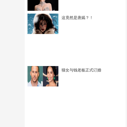
这竟然是唐嫣？！
猫女与钱老板正式订婚