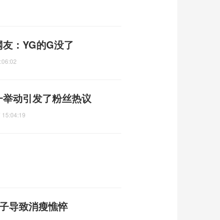
网友：YG的G没了
:06:02
一举动引发了粉丝热议
 15:04:19
儿子导致消瘦憔悴