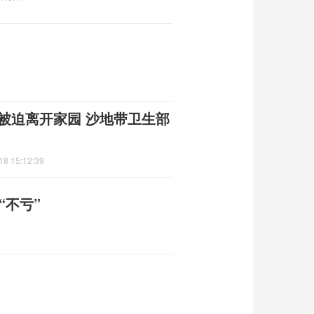
童被迫离开家园 沙地带卫生部
18 15:12:39
“不亏”