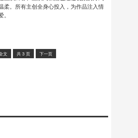
温柔。所有主创全身心投入，为作品注入情
爱。
全文
共
3
页
下一页