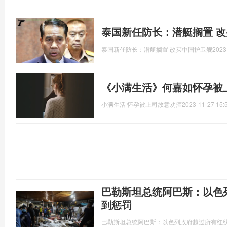
泰国新任防长：潜艇搁置 
泰国新任防长：潜艇搁置 改买中国护卫舰
2023
《小满生活》何嘉如怀孕被
小满生活 怀孕被上司故意劝酒
2023-11-27 15:
巴勒斯坦总统阿巴斯：以色
到惩罚
​巴勒斯坦总统阿巴斯：以色列政府越过所有红线