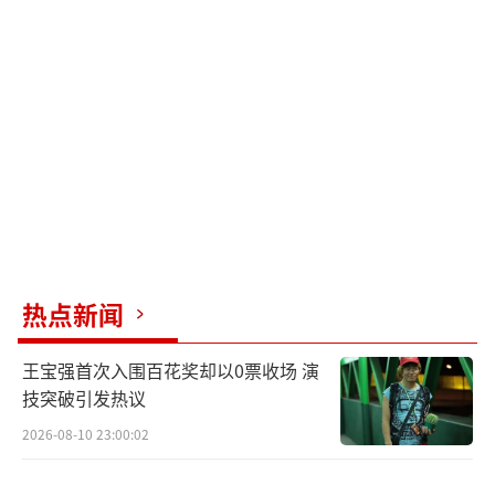
中“就当我是另类”唱出了新生代蜘蛛侠誓言
反抗命运魔咒的态度，“选定了路就不再后
退”更是表明了迈尔斯坚持自己选择的无畏精
神，让人从心里感到热血沸腾。电影中画风各
异的蜘蛛侠十分亮眼，鹿晗也表示最喜欢朋克
蜘蛛侠。而成百上千个蜘蛛侠集合的场面更是
燃到爆，期待所有观众一起在大银幕见证这场
史无前例的蜘蛛侠大战。
热点新闻
王宝强首次入围百花奖却以0票收场 演
海外口碑解禁大赞“年度最佳” 内地大银
技突破引发热议
幕即将燃爆上映
2026-08-10 23:00:02
电影《蜘蛛侠：纵横宇宙》海外社交媒体