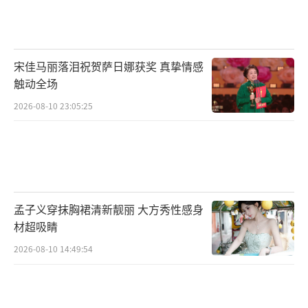
口碑解禁，影片视觉风格、多元宇宙冒险、故
事情感等获多位影评人、主编高度肯定，盛赞
影片“年度最佳”“史上最伟大的动画电
宋佳马丽落泪祝贺萨日娜获奖 真挚情感
影”“超越前作”、“史诗级艺术品”“再次
触动全场
成为动画电影的新里程碑”、“笑点和致敬十
2026-08-10 23:05:25
分完美”，溢于言表的赞美令人疯狂期待。
作为奥斯卡最佳动画长片的全新续作，
《蜘蛛侠：纵横宇宙》集结了全球先锋动画团
队，以潮酷炫目的视听画面展现出真人电影无
孟子义穿抹胸裙清新靓丽 大方秀性感身
法企及的想象力和创造力，大银幕呈现多元宇
材超吸睛
宙的视觉奇观和百蛛大战的画面冲击。在即将
2026-08-10 14:49:54
到来的暑期档，《蜘蛛侠：纵横宇宙》将给观
众献上一出无与伦比的视听盛宴。