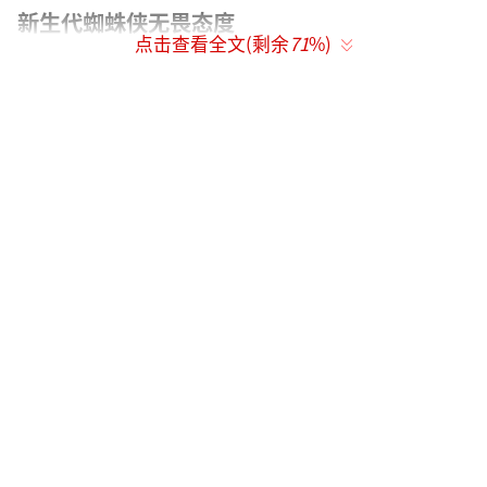
新生代蜘蛛侠无畏态度
点击查看全文(剩余
71
%)
鹿晗献唱《蜘蛛侠：纵横宇宙》中文主题
曲可谓十分惊喜，年轻时尚的气质与影片极为
贴合，清澈的声音唱出新生代蜘蛛侠勇敢无
畏、随性自在的年轻态度。歌曲节奏轻快，曲
风灵动抓耳，仿佛能看到蜘蛛侠在城市高楼之
间用蛛丝跳跃的轻盈身姿。中文主题曲《纵横
宇宙》歌曲及MV下周一上线，敬请期待。
在幕后创作花絮中，喜欢看动漫的鹿晗也
表示对影片潮酷画风的喜爱，“不止一个蜘蛛
侠”的多元宇宙设定更是戳中了鹿晗的中二之
魂，希望增加一个以足球为武器的“足球蜘蛛
侠”，清奇脑洞出人意料。主题曲的歌词