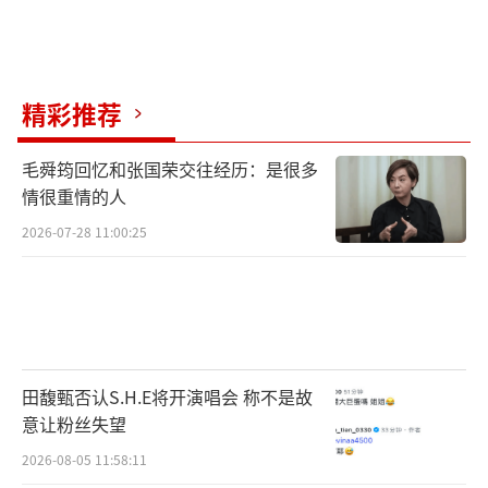
电影《蜘蛛侠：纵横宇宙》由美国哥伦比
亚影片公司出品，索尼动画制作，将于6月2日
同步北美登陆国内大银幕，目前影片已开启预
精彩推荐
售，提前预定潮爆炫酷的大银幕之旅！
毛舜筠回忆和张国荣交往经历：是很多
（责任编辑：郭一楠 CK001）
情很重情的人
2026-07-28 11:00:25
田馥甄否认S.H.E将开演唱会 称不是故
意让粉丝失望
2026-08-05 11:58:11