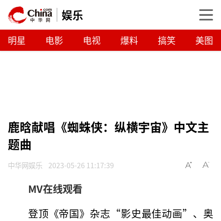
娱乐
明星
电影
电视
爆料
搞笑
美图
鹿晗献唱《蜘蛛侠：纵横宇宙》中文主
题曲
中华网娱乐
2023-05-26 11:17:39
MV在线观看
登顶《帝国》杂志“影史最佳动画”、奥