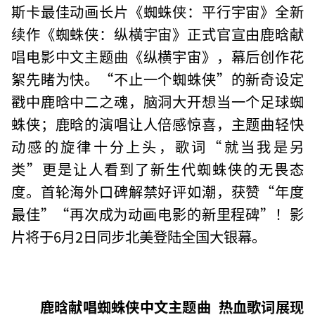
斯卡最佳动画长片《蜘蛛侠：平行宇宙》全新
续作《蜘蛛侠：纵横宇宙》正式官宣由鹿晗献
唱电影中文主题曲《纵横宇宙》，幕后创作花
絮先睹为快。“不止一个蜘蛛侠”的新奇设定
戳中鹿晗中二之魂，脑洞大开想当一个足球蜘
蛛侠；鹿晗的演唱让人倍感惊喜，主题曲轻快
动感的旋律十分上头，歌词“就当我是另
类”更是让人看到了新生代蜘蛛侠的无畏态
度。首轮海外口碑解禁好评如潮，获赞“年度
最佳”“再次成为动画电影的新里程碑”！影
片将于6月2日同步北美登陆全国大银幕。
鹿晗献唱蜘蛛侠中文主题曲 热血歌词展现