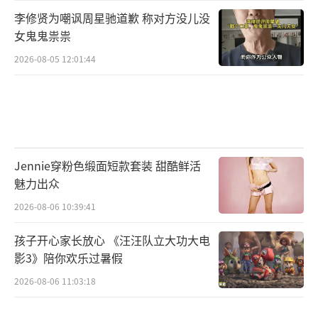
李修贤为嘲讽周星驰道歉 称对方没儿没
女鬼鬼祟祟
2026-08-05 12:01:44
Jennie穿粉色缎面短款套装 甜酷鲜活
魅力出众
2026-08-06 10:39:41
孩子开心家长放心 《汪汪队立大功大电
影3》陪你欢乐过暑假
2026-08-06 11:03:18