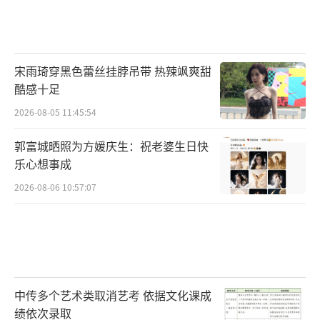
宋雨琦穿黑色蕾丝挂脖吊带 热辣飒爽甜
酷感十足
2026-08-05 11:45:54
郭富城晒照为方媛庆生：祝老婆生日快
乐心想事成
2026-08-06 10:57:07
中传多个艺术类取消艺考 依据文化课成
绩依次录取