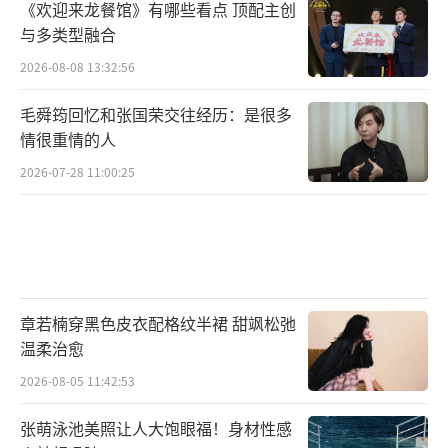
《欢迎来龙餐馆》有哪些看点 顶配主创
与多类型融合
2026-08-08 13:32:56
毛舜筠回忆和张国荣交往经历：是很多
情很重情的人
2026-07-28 11:00:25
章若楠穿黑色皮衣配格纹半裙 甜飒松弛
温柔治愈
2026-08-05 11:42:53
张萌泳池美照让人大饱眼福！身材性感