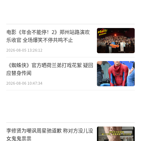
电影《年会不能停！2》郑州站路演欢
乐收官 全场爆笑不停共鸣不止
2026-08-05 13:26:12
《蜘蛛侠》官方晒荷兰弟打戏花絮 疑回
应替身传闻
2026-08-06 10:47:34
李修贤为嘲讽周星驰道歉 称对方没儿没
女鬼鬼祟祟