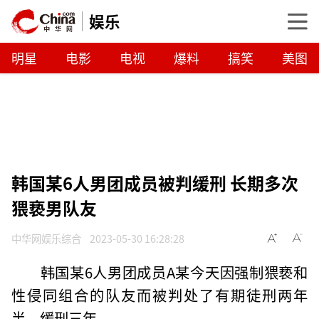
娱乐
明星
电影
电视
爆料
搞笑
美图
韩国某6人男团成员被判缓刑 长期多次
猥亵男队友
中华网娱乐综合
2023-05-30 16:28:28
韩国某6人男团成员A某今天因强制猥亵和
性侵同组合的队友而被判处了有期徒刑两年
半，缓刑三年。