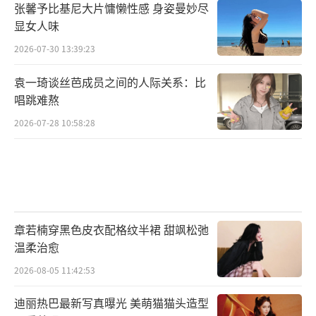
张馨予比基尼大片慵懒性感 身姿曼妙尽
显女人味
2026-07-30 13:39:23
袁一琦谈丝芭成员之间的人际关系：比
唱跳难熬
2026-07-28 10:58:28
章若楠穿黑色皮衣配格纹半裙 甜飒松弛
温柔治愈
2026-08-05 11:42:53
迪丽热巴最新写真曝光 美萌猫猫头造型