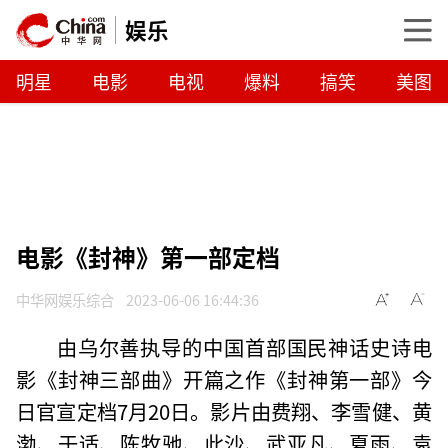
娱乐
明星
电影
电视
爆料
搞笑
美图
电影《封神》第一部定档
中华网娱乐综合
2023-06-06 16:44:36
由乌尔善执导的中国首部国民神话史诗电
影《封神三部曲》开篇之作《封神第一部》今
日官宣定档7月20日。影片由费翔、李雪健、黄
渤、于适、陈牧驰、此沙、武亚凡、夏雨、袁