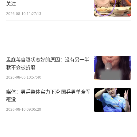
关注
示：“封神作为一部传承三千年的经典神话，
2026-08-10 11:27:13
讲述的是正义必将战胜邪恶的永恒主题。我们
的电影，不但要构建瑰丽的神话世界，更要以
深刻的人性刻画为核心。在《封神第一部》
中，我希望通过年轻人的视角，讲述我们每个
人必然经历的——鉴别真伪，抉择善恶，最终获
孟庭苇自曝状态好的原因：没有另一半
得心灵成长的历程。”波澜壮阔的封神世界即
就不会被折磨
将开启，必将让大家领略继承传统又大胆创新
2026-08-06 10:57:40
的属于中国人的神话史诗。
媒体：男乒整体实力下滑 国乒男单全军
覆没
电影《封神第一部》由乌尔善执导，费
翔、李雪健、黄渤、于适、陈牧驰、此沙、武
2026-08-10 09:05:29
亚凡、夏雨、袁泉、王洛勇、侯雯元、黄曦
彦、李昀锐、杨玏以及陈坤出演，北京京西文