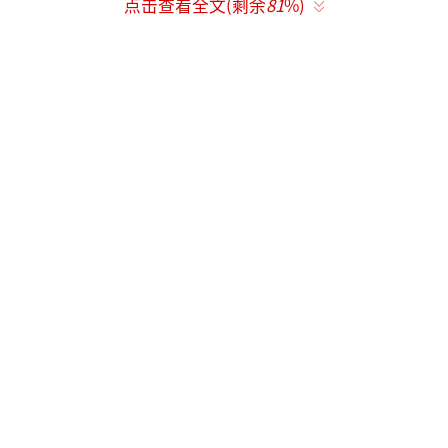
点击查看全文(剩余
81
%)
携“封神榜”下山，寻找天下共主，以救苍
生。西伯侯之子姬发逐渐发现殷寿的本来面
目，反出朝歌……
定档海报中，众星演绎的角色皆神形兼
备。费翔饰演的商王殷寿气度尊贵，却满脸野
心；李雪健饰演的西伯侯姬昌手持麦穗，目光
坚毅；黄渤饰演的姜子牙心怀大义，却愁容满
面；于适饰演的姬发身穿战甲挽弓待发，彰显
热血气质；陈牧驰饰演的殷郊仗剑骑马，气势
十足；此沙饰演的杨戬和武亚凡饰演的哪吒整
装待发，仿佛大战在即；夏雨饰演的申公豹似
在施法，颇为神秘诡谲；袁泉饰演的姜王后衣
着雍容华贵，颇有母仪天下的气度；王洛勇饰