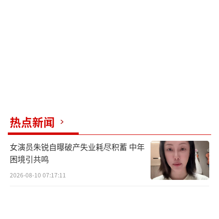
演的比干面露痛苦之色，似有大难将至；杨玏
饰演的伯邑考气质温润如玉；陈坤饰演的元始
天尊道骨仙风，神态庄严。除经典人物角色以
外，两个核心“神兽”角色也初现端倪，雷震
子的独特形象充满神话色彩，九尾狐妖虚实不
明的狐尾绕过众人，仿佛搅动了整个封神世界
的风云变幻，着实引人遐想。
热点新闻
在同期发布的“开榜封神”版定档预告片
中，观众见到了记忆里熟悉的封神名场面。姬
女演员朱锐自曝破产失业耗尽积蓄 中年
昌收养雷震子、狐妖附身妲己、申公豹飞头
困境引共鸣
术、姜王后以死进谏、杨戬哪吒出战、伯邑考
2026-08-10 07:17:11
救父、比干掏心……各种名场面令人目不暇
接。此外，不少视效大场面亦在本支预告中曝