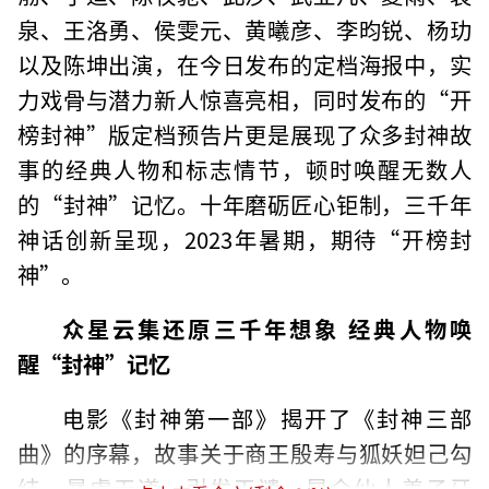
泉、王洛勇、侯雯元、黄曦彦、李昀锐、杨玏
以及陈坤出演，在今日发布的定档海报中，实
力戏骨与潜力新人惊喜亮相，同时发布的“开
榜封神”版定档预告片更是展现了众多封神故
事的经典人物和标志情节，顿时唤醒无数人
的“封神”记忆。十年磨砺匠心钜制，三千年
神话创新呈现，2023年暑期，期待“开榜封
神”。
众星云集还原三千年想象 经典人物唤
醒“封神”记忆
电影《封神第一部》揭开了《封神三部
曲》的序幕，故事关于商王殷寿与狐妖妲己勾
结，暴虐无道，引发天谴。昆仑仙人姜子牙