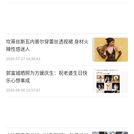
坎蒂丝斯瓦内普尔穿蕾丝透视裙 身材火
辣性感迷人
2026-07-27 14:36:43
郭富城晒照为方媛庆生：祝老婆生日快
乐心想事成
2026-08-06 10:57:07