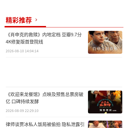
小说作家等各专业领域精英参与剧本策划会，
近五年间修改打磨了十多稿剧本。编剧团队从
精彩推荐
原著的庞大素材中去芜存菁，开创式地采用了
单部独立成片、三部构成完整故事的“三部
《肖申克的救赎》内地定档 豆瓣9.7分
曲”叙事结构。此举不仅填补了中国神话史诗
4K修复版首登院线
类型的空白，也以当代的电影语言、技术和解
2026-08-10 14:04:14
读为观众开启一个人、仙、妖并存的瑰丽神话
世界。
据悉，此次《封神第一部》在传承经典的
前提下，有着诸多创新改编：将封神榜设定为
《欢迎来龙餐馆》点映及预售总票房破
女娲留下拯救苍生的宝物，同时设定了讲述故
亿 口碑持续发酵
事的全新视角。影片不再以姜子牙为核心去讲
2026-08-09 22:29:10
武王伐纣的故事，而是把年轻时期的“周武
律师谈贾冰私人饭局被偷拍 隐私泄露引
王”姬发推至当下观众面前。导演乌尔善表