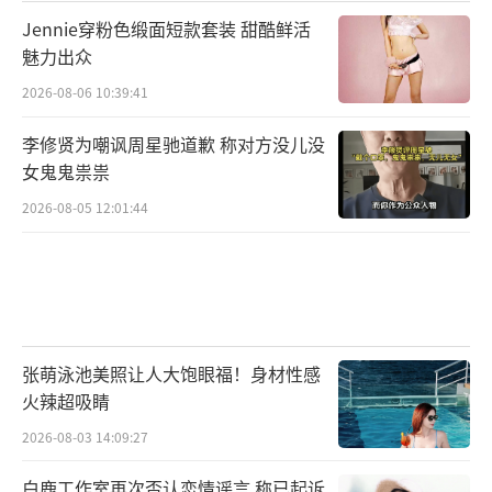
Jennie穿粉色缎面短款套装 甜酷鲜活
魅力出众
2026-08-06 10:39:41
李修贤为嘲讽周星驰道歉 称对方没儿没
女鬼鬼祟祟
2026-08-05 12:01:44
张萌泳池美照让人大饱眼福！身材性感
火辣超吸睛
2026-08-03 14:09:27
白鹿工作室再次否认恋情谣言 称已起诉