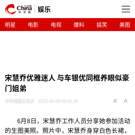
娱乐
明星
电影
电视
爆料
搞笑
美图
宋慧乔优雅迷人 与车银优同框养眼似豪
门姐弟
中华网娱乐综合
2023-06-08 09:56:34
6月8日，宋慧乔工作人员分享她参加活动
的生图美照。照片中，宋慧乔身穿白色长裙，