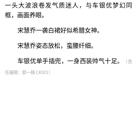
一头大波浪卷发气质迷人，与车银优梦幻同
框，画面养眼。
宋慧乔一袭白裙好似希腊女神。
宋慧乔姿态放松，蛮腰纤细。
车银优单手插兜，一身西装帅气十足。
（责
任编辑：郭一楠 CK001）