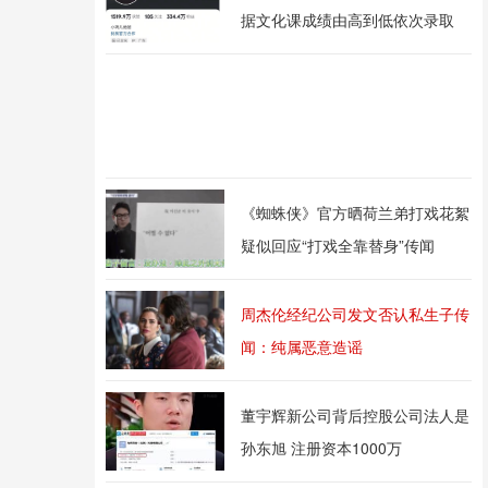
据文化课成绩由高到低依次录取
《蜘蛛侠》官方晒荷兰弟打戏花絮
疑似回应“打戏全靠替身”传闻
周杰伦经纪公司发文否认私生子传
闻：纯属恶意造谣
董宇辉新公司背后控股公司法人是
孙东旭 注册资本1000万