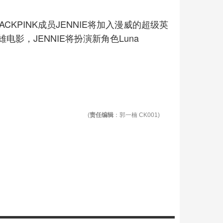
CKPINK成员JENNIE将加入漫威的超级英
影，JENNIE将扮演新角色Luna
。
(
责任编辑
：郭一楠 CK001)