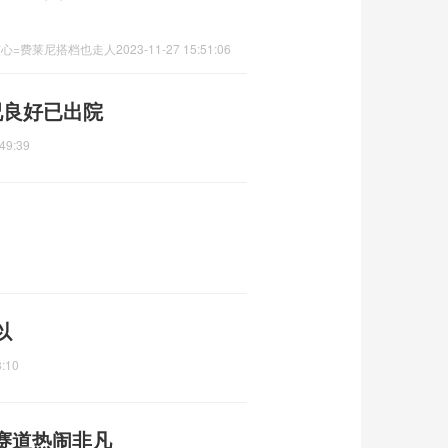
核心=费莱尼搭档也走人
2023-11-27 15:51:06
况良好已出院
49:39
以
3:10
赛道热闹非凡