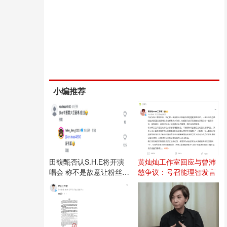
小编推荐
田馥甄否认S.H.E将开演
黄灿灿工作室回应与曾沛
唱会 称不是故意让粉丝失
慈争议：号召能理智发言
望