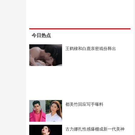
今日热点
王鹤棣和白鹿亲密戏份释出
都美竹回应写手曝料
古力娜扎性感爆棚成新一代美神