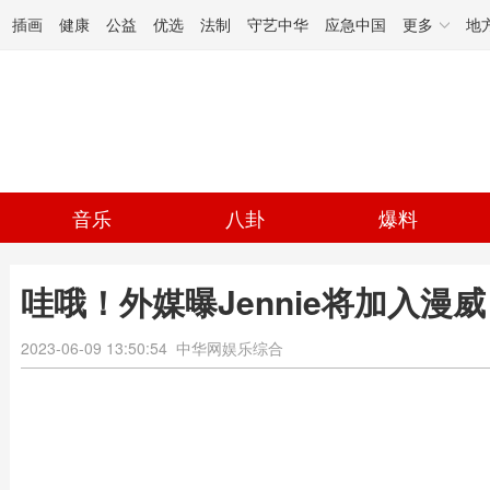
插画
健康
公益
优选
法制
守艺中华
应急中国
更多
地
音乐
八卦
爆料
哇哦！外媒曝Jennie将加入漫
2023-06-09 13:50:54
中华网娱乐综合