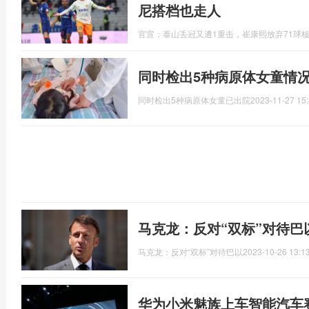
尼搭档也走人
官宣：泰山丢冠又遭1重击，崔康熙放弃71球
同时检出5种病原体女童情
同时检出5种病原体女童已出院
2023-11-27 15:
马克龙：反对“双标”对待巴
马克龙：反对“双标”对待巴以
2023-10-26 13:1
华为小米魅族上车智能汽车