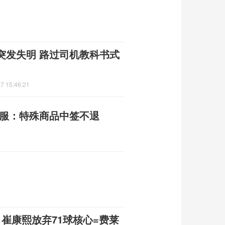
突发失明 路过司机教科书式
7 15:46:21
客服：特殊商品中签不退
崔康熙放弃71球核心=费莱