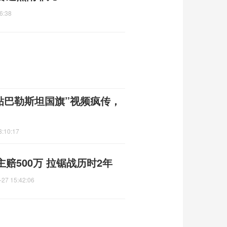
6:38
贴巴勒斯坦国旗”视频疯传，
3:10:17
赔500万 拉锯战历时2年
-27 15:42:06