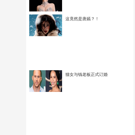
这竟然是唐嫣？！
猫女与钱老板正式订婚