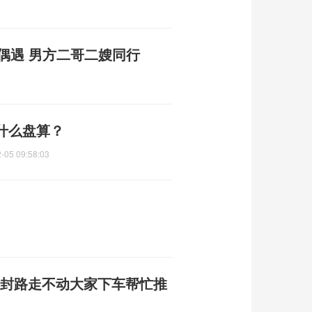
被偶遇 男方二哥二嫂同行
什么盘算？
-05 09:58:03
雪封路走不动大家下车帮忙推