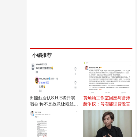
小编推荐
田馥甄否认S.H.E将开演
黄灿灿工作室回应与曾沛
唱会 称不是故意让粉丝失
慈争议：号召能理智发言
望