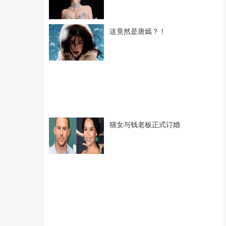
这竟然是唐嫣？！
猫女与钱老板正式订婚