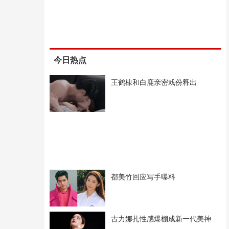
今日热点
王鹤棣和白鹿亲密戏份释出
都美竹回应写手曝料
古力娜扎性感爆棚成新一代美神