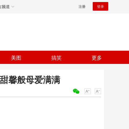
方频道
注册
登录
美图
搞笑
更多
对甜馨般母爱满满
关键词：