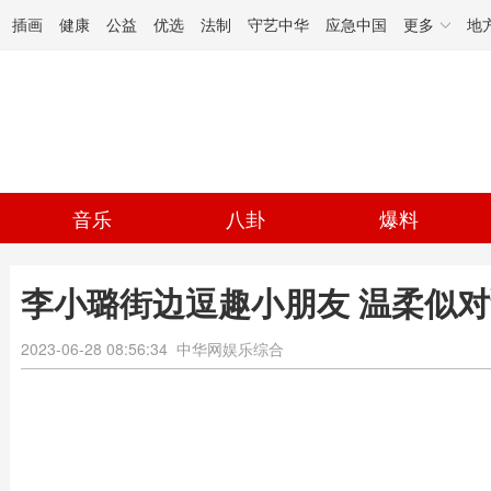
插画
健康
公益
优选
法制
守艺中华
应急中国
更多
地
音乐
八卦
爆料
李小璐街边逗趣小朋友 温柔似
2023-06-28 08:56:34
中华网娱乐综合