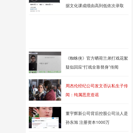
据文化课成绩由高到低依次录取
《蜘蛛侠》官方晒荷兰弟打戏花絮
疑似回应“打戏全靠替身”传闻
周杰伦经纪公司发文否认私生子传
闻：纯属恶意造谣
董宇辉新公司背后控股公司法人是
孙东旭 注册资本1000万