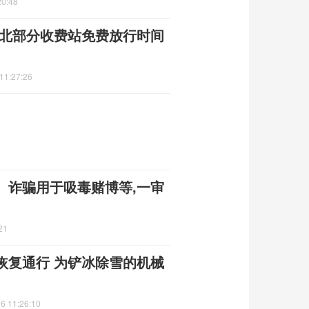
20:48
11:27:26
、诈骗用于吸毒赌博等,一审
21
恢复通行 为铲冰除雪的机械
6 11:26:10