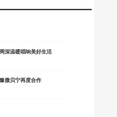
 周深温暖唱响美好生活
鲁豫撒贝宁再度合作