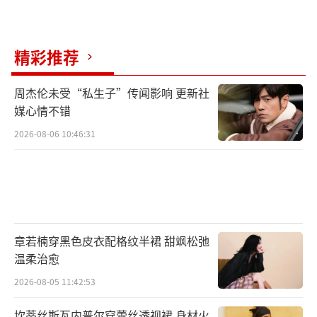
高，剧情非常激烈，压迫感必须一直增加，到
最后爆发出来，所以表演的难度也挺高的，每
精彩推荐
一条都是从头演到尾。”
周杰伦未受“私生子”传闻影响 更新社
于适透露，导演乌尔善希望整场戏带来一
媒心情不错
种“窒息感”，那是全片姬发第一次违抗大王
2026-08-06 10:46:31
的命令，是少年英雄觉醒的开始，之前姬发对
殷寿一直都是盲目服从。侯雯元则分享，崇应
彪的经历和殷寿特别像，从小就没得到父亲北
伯侯的宠爱，这场戏里人物情绪特别复杂，最
终走向崩溃。黄曦彦表示，姜文焕本来就是一
章若楠穿黑色皮衣配格纹半裙 甜飒松弛
个犹豫不决的人，是父亲帮他做了决定，告诉
温柔治愈
他“你要活下去”。从此后，才有了片尾姜文
2026-08-05 11:42:53
焕守城门时的转变，把父亲给他的祝福给了他
坎蒂丝斯瓦内普尔穿蕾丝透视裙 身材火