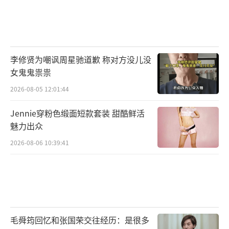
李修贤为嘲讽周星驰道歉 称对方没儿没
女鬼鬼祟祟
2026-08-05 12:01:44
Jennie穿粉色缎面短款套装 甜酷鲜活
魅力出众
2026-08-06 10:39:41
毛舜筠回忆和张国荣交往经历：是很多