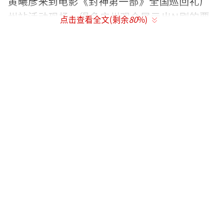
黄曦彦来到电影《封神第一部》全国巡回礼广
州站活动现场。很多广州观众展示出N刷的票
点击查看全文(剩余
80
%)
根，感谢主创们带来这样一部特别用心、特别
震撼的中国神话史诗大片。
电影考究的服化道和场景令现场观众激动
表示“太震撼了，满满的中国元素，满满的中
华文化”。有女观众非常喜欢娜然的表演，也
想在现场身披红衣为商王殷寿的扮演者费翔献
上一支舞。有举着“元始天尊”应援牌的观众
借用电影台词，表示“我是谁的粉丝不重要，
这部电影真的好看，我是封神电影的粉丝，才
是最重要的”。导演乌尔善向观众们表达了诚
挚谢意：“能得到大家的鼓励和支持，我们非
常开心，因为有你们，中国的神话世界才会越