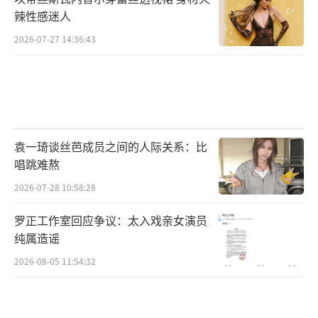
的好兄弟，让姬发逃出朝歌城，好好活下去。
辣性感迷人
2026-07-27 14:36:43
通过演员们分享角色心路历程，让现场不
少观众都对龙德殿对峙这场戏有了更加深刻的
理解。《封神三部曲》的剧本创作将近五年，
每一场戏、每一句台词都经过编剧团队的精心
打磨，值得细细品味，相信每位观众也将有自
袁一琦谈丝芭成员之间的人际关系：比
己的发现和感悟。
唱跳难熬
2026-07-28 10:58:28
电影《封神第一部》由乌尔善执导，费
翔、李雪健、黄渤、于适、陈牧驰、娜然、此
罗正工作室回应争议：太入戏亲女演员
沙、武亚凡、夏雨、袁泉、王洛勇、侯雯元、
纯属造谣
黄曦彦、李昀锐、杨玏以及陈坤出演，北京京
2026-08-05 11:54:32
西文化旅游股份有限公司无锡分公司、北京京
西文化旅游股份有限公司、世纪长生天影业