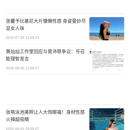
（北京）有限公司、东阳长生天影视制作有限
公司、天津猫眼微影文化传媒有限公司、上海
张馨予比基尼大片慵懒性感 身姿曼妙尽
腾讯企鹅影视文化传播有限公司、青岛海发影
显女人味
视文化有限公司、华夏电影发行有限责任公司
2026-07-30 13:39:23
出品，影片正在热映中。
（责任编辑：郭一楠 CK001）
黄灿灿工作室回应与曾沛慈争议：号召
能理智发言
2026-08-05 11:56:27
张萌泳池美照让人大饱眼福！身材性感
火辣超吸睛
2026-08-03 14:09:27