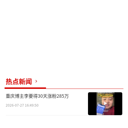
来越开阔，流传得越来越久远。”
还有观众表示期待《封神三部曲》的后两
部，表示“《封神第一部》的每一张电影票，
都是闻太师回朝的路费”，并创作打油诗“你
一票我一票，太师明天就回朝”。主演于适、
侯雯元、黄曦彦也展开打油诗接力：“你一张
我一张，跟着姬发回家乡”“你不投我不投，
殷郊永远没有头”“你一张我一张，封神二三
热点新闻
会开张”。导演乌尔善透露，《封神第一部》
里昆仑山十二金仙冥想的场景非常关键，充斥
重庆博主李要得30天涨粉285万
着人间灾祸的红色幻象在原著《封神演义》中
2026-07-27 16:49:50
名为“红尘之厄”，是昆仑仙人对未来人间发
生灾难的预言，其中战争、斗法、异兽的大场