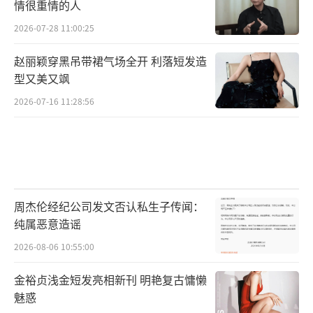
情很重情的人
2026-07-28 11:00:25
赵丽颖穿黑吊带裙气场全开 利落短发造
型又美又飒
2026-07-16 11:28:56
周杰伦经纪公司发文否认私生子传闻：
纯属恶意造谣
2026-08-06 10:55:00
金裕贞浅金短发亮相新刊 明艳复古慵懒
魅惑