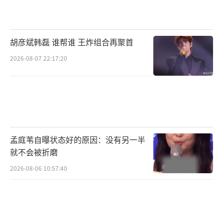
面都是对第二部、第三部关键剧情的预告。
龙德殿对峙成为故事转折点于适侯雯元黄
胡彦斌韩磊 谁帮谁 王炸组合再聚首
曦彦分析质子心理
2026-08-07 22:17:20
全国巡回礼广州站，不少观众都被龙德殿
父子对峙那场戏深深震撼，有人表示“每个演
员都演得很棒，剧情张力太强了”，亦有人感
叹，那是商王殷寿的“大型PUA现场”，把质
子们推到了人性大开大阖的极致情境之下，直
孟庭苇自曝状态好的原因：没有另一半
击人心。
就不会被折磨
2026-08-06 10:57:40
费翔表示，那场戏确实是故事中非常重要
的转折点，殷寿培养了质子们这么多年，就是
为了那一刻，在非常大的压力之下决定他们的
命运。他还透露，“导演对这场戏的要求特别